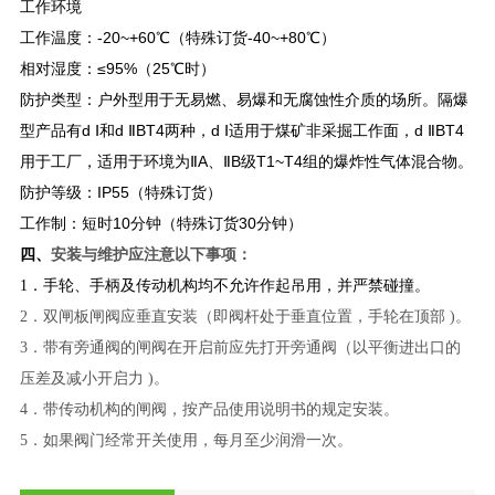
工作环境
工作温度：-20~+60℃（特殊订货-40~+80℃）
相对湿度：≤95%（25℃时）
防护类型：户外型用于无易燃、易爆和无腐蚀性介质的场所。隔爆
型产品有d Ⅰ和d ⅡBT4两种，d Ⅰ适用于煤矿非采掘工作面，d ⅡBT4
用于工厂，适用于环境为ⅡA、ⅡB级T1~T4组的爆炸性气体混合物。
防护等级：IP55（特殊订货）
工作制：短时10分钟（特殊订货30分钟）
四、
安装与维护应注意以下事项：
1．手轮、手柄及传动机构均不允许作起吊用，并严禁碰撞。
2．双闸板闸阀应垂直安装（即阀杆处于垂直位置，手轮在顶部 )。
3．带有旁通阀的闸阀在开启前应先打开旁通阀（以平衡进出口的
压差及减小开启力 )。
4．带传动机构的闸阀，按产品使用说明书的规定安装。
5．如果阀门经常开关使用，每月至少润滑一次。