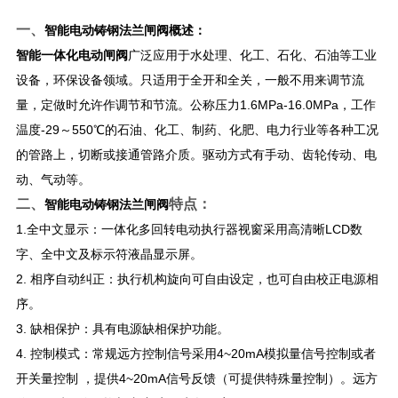
一、
智能电动铸钢法兰闸阀
概述：
智能一体化电动闸阀
广泛应用于水处理、化工、石化、石油等工业
设备，环保设备领域。只适用于全开和全关，一般不用来调节流
量，定做时允许作调节和节流。公称压力1.6MPa-16.0MPa，工作
温度-29～550℃的石油、化工、制药、化肥、电力行业等各种工况
的管路上，切断或接通管路介质。驱动方式有手动、齿轮传动、电
动、气动等。
二、
特点：
智能电动铸钢法兰闸阀
1.全中文显示：一体化多回转电动执行器视窗采用高清晰LCD数
字、全中文及标示符液晶显示屏。
2. 相序自动纠正：执行机构旋向可自由设定，也可自由校正电源相
序。
3. 缺相保护：具有电源缺相保护功能。
4. 控制模式：常规远方控制信号采用4~20mA模拟量信号控制或者
开关量控制 ，提供4~20mA信号反馈（可提供特殊量控制）。远方