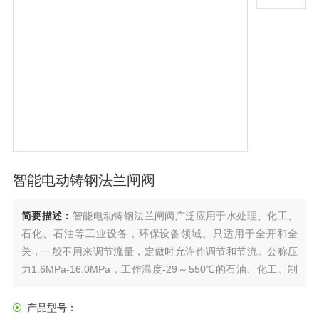
智能电动铸钢法兰闸阀
简要描述：
智能电动铸钢法兰闸阀广泛应用于水处理、化工、
石化、石油等工业设备，环保设备领域。只适用于全开和全
关，一般不用来调节流量，定做时允许作调节和节流。公称压
力1.6MPa-16.0MPa，工作温度-29～550℃的石油、化工、制
药、化肥、电力行业等各种工况的管路上，切断或接通管路介
质。驱动方式有手动、齿轮传动、电动、气动等。
产品型号：