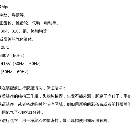
4Mpa
螺纹、焊接等。
正齿轮、锥齿轮、气动、电动等。
304、316、铜、铬钼钢等
或腐蚀的气体液体。
425℃
80V（50Hz）
15V（50Hz 、60Hz）；
（50Hz 、60Hz）
须在装配前进行脱脂清洗，保证洁净；
身着洁净的纯棉工作服，头戴纯棉帽，头发不能外漏，脚穿干净鞋子，手
保证洁净，或者搭建临时的洁净区域，例如用新购的彩条布或者塑料薄膜
门用氮气至少吹扫1分钟；
后进行包封，用干净聚乙烯帽密封，聚乙烯帽使用前应用有机。