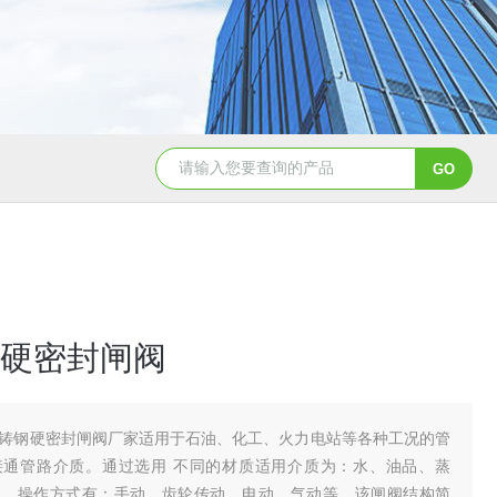
造纸行业电动刀闸阀选型
dn200湖泉电动截止阀
一体
硬密封闸阀
铸钢硬密封闸阀厂家适用于石油、化工、火力电站等各种工况的管
接通管路介质。通过选用 不同的材质适用介质为：水、油品、蒸
液。操作方式有：手动、齿轮传动、电动、气动等。该闸阀结构简