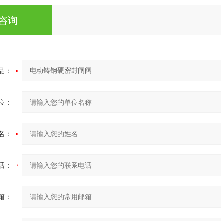
咨询
品：
位：
名：
话：
箱：