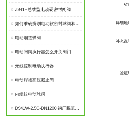
省
Z941H总线型电动硬密封闸阀
详细地
如何准确辨别电动软密封球阀和硬密封球阀呢？
电动烟道蝶阀
补充说
电动闸阀执行器怎么开关阀门
无线控制电动执行器
验证
电动焊接高压截止阀
内螺纹电动球阀
D941W-2.5C-DN1200 钢厂脱硫脱硝高温烟气通风蝶阀