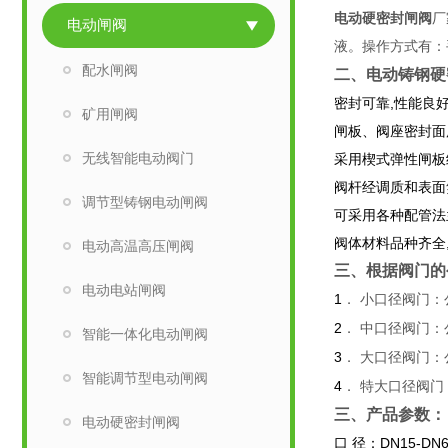
电动硬密封闸阀
厂
电动闸阀
液。操作方式有：
配水闸阀
二、
电动铸钢硬
密封可靠,性能良好
矿用闸阀
闸板、阀座密封面用
无线智能电动阀门
采用楔式弹性闸板
阀杆经调质和表面
调节型铸钢电动闸阀
可采用各种配管法
阀体材料品种齐全
电动高温高压闸阀
三、根据阀门的
电动电站闸阀
1
． 小口径阀门：
2
． 中口径阀门：
智能一体化电动闸阀
3
． 大口径阀门：
智能调节型电动闸阀
4
． 特大口径阀门
三、
产品参数：
电动硬密封闸阀
口 径：DN15-DN6