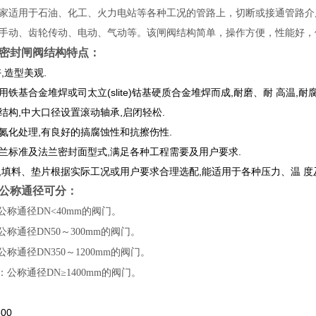
家适用于石油、化工、火力电站等各种工况的管路上，切断或接通管路介
手动、齿轮传动、电动、气动等。该闸阀结构简单，操作方便，性能好，
密封闸阀
结构特点：
,造型美观.
铁基合金堆焊或司太立(slite)钴基硬质合金堆焊而成,耐磨、耐 高温,耐
结构,中大口径设置滚动轴承,启闭轻松.
氮化处理,有良好的搞腐蚀性和抗擦伤性.
兰标准及法兰密封面型式,满足各种工程需要及用户要求.
,填料、垫片根据实际工况或用户要求合理选配,能适用于各种压力、温 度
公称通径可分：
公称通径
DN<40mm
的阀门。
公称通径
DN50
～
300mm
的阀门。
公称通径
DN350
～
1200mm
的阀门。
：公称通径
DN
≥
1400mm
的阀门。
00