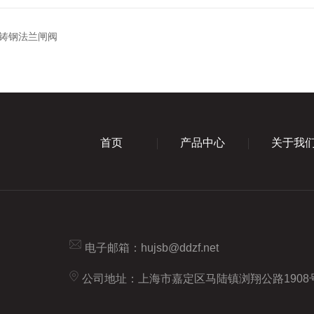
铸钢法兰闸阀
首页
产品中心
关于我
电子邮箱：
hujsb@ddzf.net
公司地址：上海市嘉定区马陆镇浏翔公路1908