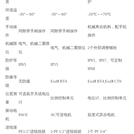
置
护
环境温
-30°～60°
-30°～60°
-20℃～+70℃
度
手动操
机械离合机构，配手轮
同附带手柄操作
同附带手柄操作
作
操作
机械限
电气、机械二重限
电气、机械二重限位
2个外部调整螺栓
位
位
防护等
IP65、IP67、可定制
IP65
IP55
级
IP68
防爆等
无防爆
ExdⅡ BT4
ExdⅡ BT4,ExdⅡ CT6
级
位置测
可选装开关或电位
比例控制单元
电位计、比例控制单元
量
计
驱动电
8W/E
AC可逆电机
鼠笼式异步电机
机
进线接
PE1/2″进线线锁
2-PF 1/2″进线线锁
2个 PF 3/4”