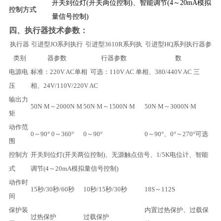
开关到位灯(开关两位控制)、智能调节(4～20mA模拟
控制方式
量信号控制)
​四、执行器技术参数：
执行器
引进型JO系列执行
引进型3610R系列执
引进型HQ系列执行器参
类别
器参数
行器参数
数
电源电
标准：220V AC单相 可选：110V AC 单相、380/440V AC 三
压
相、24V/110V/220V AC
输出力
50N·M～2000N·M
50N·M～1500N·M
50N·M～3000N·M
矩
动作范
0～90° 0～360°
0～90°
0～90°、0°～270°可选
围
控制方
开关到位灯(开关两位控制)、无源触点信号、1/5K电位计、智能
式
调节(4～20mA模拟量信号控制)
动作时
15秒/30秒/60秒
10秒/15秒/30秒
18S～112S
间
保护装
内置过热保护、过载保
过热保护
过载保护