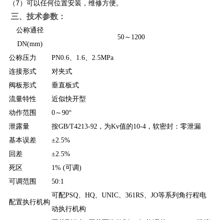
（7）可以任何位置安装，维修方便。
​​​ 三、技术参数：
公称通径
50～1200
DN(mm)
公称压力
PN0.6、1.6、2.5MPa
连接形式
对夹式
阀板形式
垂直板式
流量特性
近似快开型
动作范围
0～90°
泄露量
按GB/T4213-92，为Kv值的10-4，软密封：零泄漏
基本误差
±2.5%
回差
±2.5%
死区
1% (可调)
可调范围
50:1
可配PSQ、HQ、UNIC、361RS、JO等系列角行程电
配置执行机构
动执行机构