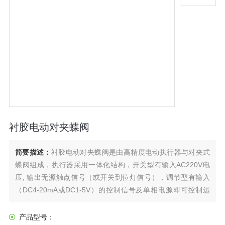
衬胶电动对夹蝶阀
简要描述：
衬胶电动对夹蝶阀是由高精度电动执行器与对夹式
蝶阀组成，执行器采用一体化结构，开关型有输入AC220V电
压, 输出无源触点信号（或开关到位灯信号），调节型有输入
（DC4-20mA或DC1-5V）的控制信号及单相电源即可控制运
转，电动对夹蝶阀具有功能强，体积小，轻便宜人，性能可
靠，配套简单，流通能力大，电动对夹蝶阀特别适合于介质是
产品型号：