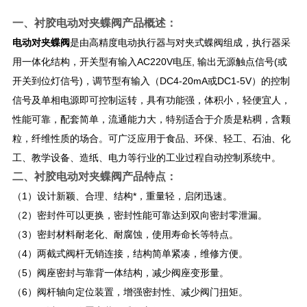
一、
衬胶电动对夹蝶阀
产品概述：
电动对夹蝶阀
是由高精度电动执行器与对夹式蝶阀组成，执行器采
用一体化结构，开关型有输入AC220V电压, 输出无源触点信号(或
开关到位灯信号)，调节型有输入（DC4-20mA或DC1-5V）的控制
信号及单相电源即可控制运转，具有功能强，体积小，轻便宜人，
性能可靠，配套简单，流通能力大，特别适合于介质是粘稠，含颗
粒，纤维性质的场合。可广泛应用于食品、环保、轻工、石油、化
工、教学设备、造纸、电力等行业的工业过程自动控制系统中。
二、
衬胶电动对夹蝶阀
产品特点：
（1）设计新颖、合理、结构*，重量轻，启闭迅速。
（2）密封件可以更换，密封性能可靠达到双向密封零泄漏。
（3）密封材料耐老化、耐腐蚀，使用寿命长等特点。
（4）两截式阀杆无销连接，结构简单紧凑，维修方便。
（5）阀座密封与靠背一体结构，减少阀座变形量。
（6）阀杆轴向定位装置，增强密封性、减少阀门扭矩。