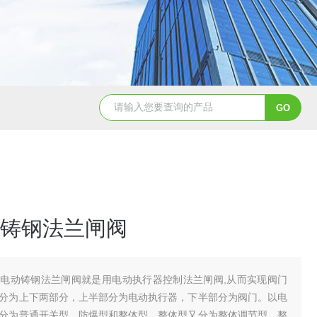
造纸行业电动刀闸阀选型
dn200湖泉电动截止阀
一体
铸钢法兰闸阀
电动铸钢法兰闸阀就是用电动执行器控制法兰闸阀,从而实现阀门
分为上下两部分，上半部分为电动执行器，下半部分为阀门。以电
分为普通开关型，防爆型和整体型，整体型又分为整体调节型，整