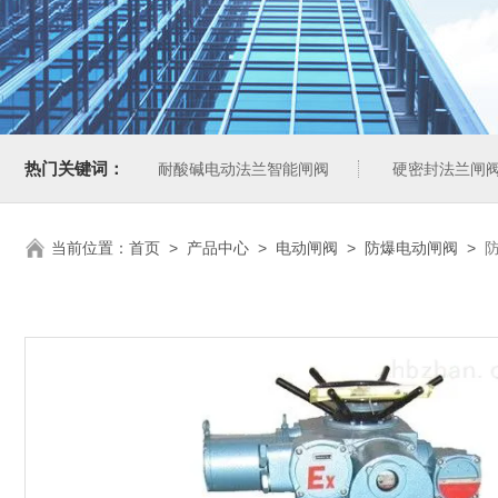
热门关键词：
耐酸碱电动法兰智能闸阀
硬密封法兰闸
当前位置：
首页
>
产品中心
>
电动闸阀
>
防爆电动闸阀
>