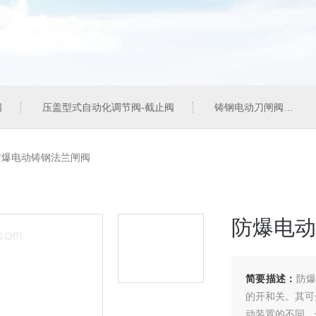
阀
压盖型式自动化调节阀-截止阀
铸钢电动刀闸阀
防爆电动铸钢法兰闸阀
防爆电动
简要描述：
防爆
的开和关。其可
动装置的不同，