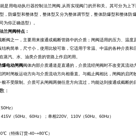
阀
就是用电动执行器控制法兰闸阀,从而实现阀门的开和关。其可分为上
型，防爆型和整体型，整体型又分为整体调节型，整体防爆型和整体防
司为你正确选型）。
法兰闸阀
特点：
截断阀之一，主要用来接通或截断管路中的介质；闸阀适用的压力、温度
板结构简单，尺寸小，使用比较可靠，它适用于常温、中温的各种介质和
在蒸汽、水、油类介质的管路上作启闭用。
防爆电动闸阀
阀体内部介质通道是直通的，介质流经闸阀时不改变其流动
启闭时闸板运动方向与介质流动方向相垂直。与截止阀相比，闸阀的启闭
一般不受限制。介质可从闸阀两侧任意方向流过，均能达到接通或截断的
数：
50Hz）
15V（50Hz、60Hz）；单相220V、110V（50Hz、60Hz）
60℃（特殊订货-40~+80℃）