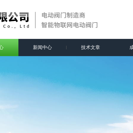
心
新闻中心
技术文章