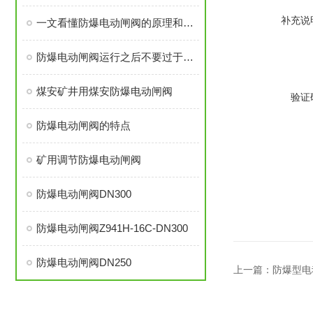
补充说
一文看懂防爆电动闸阀的原理和类型
防爆电动闸阀运行之后不要过于用力去操作设备
煤安矿井用煤安防爆电动闸阀
验证
防爆电动闸阀的特点
矿用调节防爆电动闸阀
防爆电动闸阀DN300
防爆电动闸阀Z941H-16C-DN300
防爆电动闸阀DN250
上一篇：
防爆型电