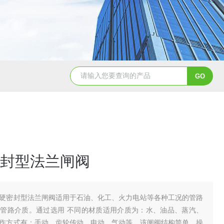
造纸行业电动刀闸阀选型
dn200湖泉电动截止阀
一体
封型法兰闸阀
硬密封型法兰闸阀适用于石油、化工、火力电站等各种工况的管路
管路介质。通过选用 不同的材质适用介质为：水、油品、蒸汽、
作方式有：手动、齿轮传动、电动、气动等。该闸阀结构简单，操