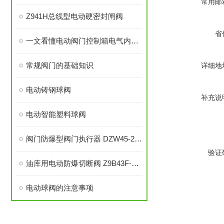
常用邮
Z941H总线型电动硬密封闸阀
省
一文看懂电动阀门控制箱电气内部检查及检修
常规阀门的基础知识
详细地
电动铸钢球阀
补充说
电动智能塑料球阀
阀门防爆型阀门执行器 DZW45-24E ExdIIBT4防爆
验证
油库用电动防爆切断阀 Z9B43F-CL200C 智能开关防爆型电动带导流孔平板闸阀
电动球阀的注意事项