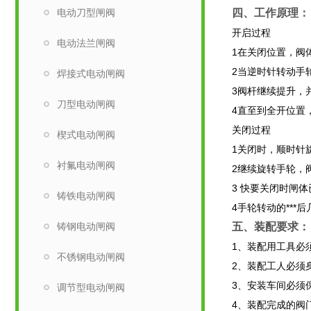
电动刀型闸阀
四、工作原理：
开启过程
电动法兰闸阀
1在关闭位置，阀
2当逆时针转动手
焊接式电动闸阀
3阀杆继续提升，
刀型电动闸阀
4直至到全开位置
关闭过程
楔式电动闸阀
1关闭时，顺时针
衬氟电动闸阀
2继续旋转手轮，
3 快要关闭时闸
铸铁电动闸阀
4手轮转动的**
铸钢电动闸阀
五、装配要求：
1、装配用工具必
不锈钢电动闸阀
2、装配工人必须
3、安装车间必须
调节型电动闸阀
4、装配完成的阀