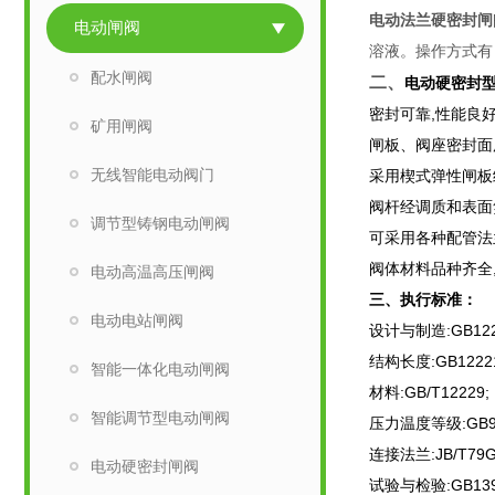
电动法兰硬密封闸
电动闸阀
溶液。操作方式有
配水闸阀
二、
电动硬密封
密封可靠,性能良好
矿用闸阀
闸板、阀座密封面用
无线智能电动阀门
采用楔式弹性闸板
阀杆经调质和表面
调节型铸钢电动闸阀
可采用各种配管法
阀体材料品种齐全
电动高温高压闸阀
三、​执行标准：
电动电站闸阀
设计与制造:GB122
结构长度:GB1222
智能一体化电动闸阀
材料:GB/T12229;
智能调节型电动闸阀
压力温度等级:GB913
连接法兰:JB/T79GB
电动硬密封闸阀
试验与检验:GB1392