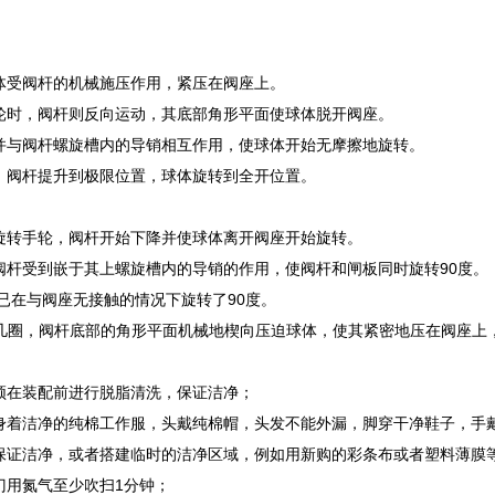
体受阀杆的机械施压作用，紧压在阀座上。
轮时，阀杆则反向运动，其底部角形平面使球体脱开阀座。
并与阀杆螺旋槽内的导销相互作用，使球体开始无摩擦地旋转。
，阀杆提升到极限位置，球体旋转到全开位置。
旋转手轮，阀杆开始下降并使球体离开阀座开始旋转。
阀杆受到嵌于其上螺旋槽内的导销的作用，使阀杆和闸板同时旋转90度。
体已在与阀座无接触的情况下旋转了90度。
*后几圈，阀杆底部的角形平面机械地楔向压迫球体，使其紧密地压在阀座上
须在装配前进行脱脂清洗，保证洁净；
身着洁净的纯棉工作服，头戴纯棉帽，头发不能外漏，脚穿干净鞋子，手
保证洁净，或者搭建临时的洁净区域，例如用新购的彩条布或者塑料薄膜
门用氮气至少吹扫1分钟；