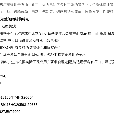
阀
厂家适用于石油、化工、火力电站等各种工况的管路上，切断或接通管
：手动、齿轮传动、电动、气动等。该闸阀结构简单，操作方便，性能好
型法兰闸阀
结构特点：
,造型美观.
铁基合金堆焊或司太立(slite)钴基硬质合金堆焊而成,耐磨、耐 高温,耐
结构,中大口径设置滚动轴承,启闭轻松.
氮化处理,有良好的搞腐蚀性和抗擦伤性.
兰标准及法兰密封面型式,满足各种工程需要及用户要求.
,填料、垫片根据实际工况或用户要求合理选配,能适用于各种压力、温 度
34;
1;
1JB/T74HG20604;
9113HG20593-20635;
7JB/T9092.