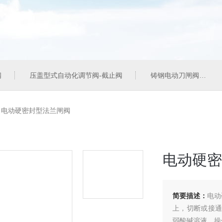
阀
压盖型式自动化调节阀-截止阀
铸钢电动刀闸阀
>
电动硬密封型法兰闸阀
电动硬密
简要描述：
电动
上，切断或接通
弱酸碱溶液。操