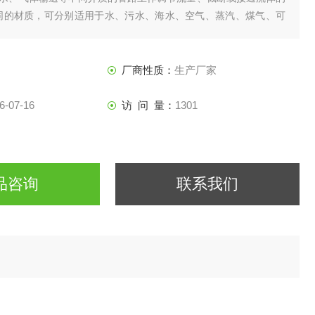
同的材质，可分别适用于水、污水、海水、空气、蒸汽、煤气、可
介质、油品及食品等介质，工作温度可达600℃。
厂商性质：
生产厂家
6-07-16
访 问 量：
1301
品咨询
联系我们