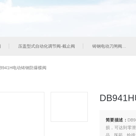
阀
压盖型式自动化调节阀-截止阀
铸钢电动刀闸阀
B941H电动铸钢防爆蝶阀
DB94
简要描述：
DB
损，可达到零泄
品、医药、给排