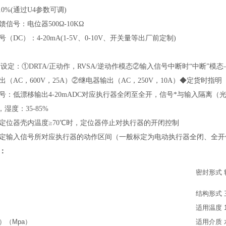
.0%(通过U4参数可调)
信号：电位器500Ω-10KΩ
DC）：4-20mA(1-5V、0-10V、开关量等出厂前定制)
；
设定：①DRTA/正动作，RVSA/逆动作模态②输入信号中断时“中断”模态—
（AC，600V，25A）②继电器输出（AC，250V，10A）◆定货时指明
：低漂移输出4-20mADC对应执行器全闭至全开，信号*与输入隔离（光
，湿度：35-85%
定位器壳内温度≥70℃时，定位器停止对执行器的开闭控制
定输入信号所对应执行器的动作区间（一般标定为电动执行器全闭、全
：
密封形式
结构形式
适用温度
a）（Mpa）
适用介质