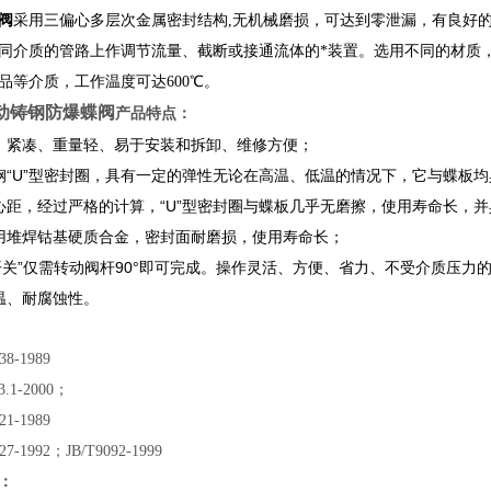
阀
采用三偏心多层次金属密封结构,无机械磨损，可达到零泄漏，有良好
同介质的管路上作调节流量、截断或接通流体的*装置。选用不同的材质
品等介质，工作温度可达600℃。
电动铸钢防爆蝶阀
产品特点：
、紧凑、重量轻、易于安装和拆卸、维修方便；
钢“U”型密封圈，具有一定的弹性无论在高温、低温的情况下，它与蝶板
心距，经过严格的计算，“U”型密封圈与蝶板几乎无磨擦，使用寿命长，
用堆焊钴基硬质合金，密封面耐磨损，使用寿命长；
“开关”仅需转动阀杆90°即可完成。操作灵活、方便、省力、不受介质压力
温、耐腐蚀性。
8-1989
.1-2000；
1-1989
-1992；JB/T9092-1999
：