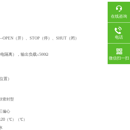
在线咨询
电话
OPEN（开）、STOP（停）、SHUT（闭）
电隔离），输出负载≤500Ω
微信扫一扫
开位置）
软密封型
三偏心
120（℃）（℃）
水