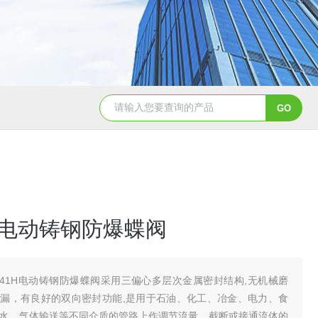
造纸行业电动刀闸阀选型
dn200湖泉电动截止阀
一体
1H电动铸钢防爆蝶阀
941H电动铸钢防爆蝶阀采用三偏心多层次金属密封结构,无机械磨
漏，有良好的双向密封功能,是用于石油、化工、冶金、电力、食
水、气体输送等不同介质的管路上作调节流量、截断或接通流体的