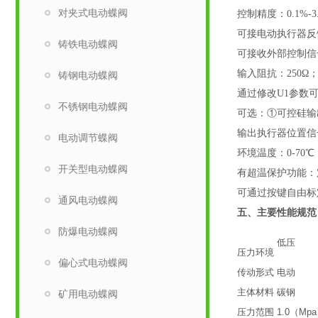
对夹式电动蝶阀
控制精度：0.1%-3
可接电动执行器反馈
铸铁电动蝶阀
可接收外部控制信号（
输入阻抗：250Ω
铸钢电动蝶阀
通过修改U1参数可
不锈钢电动蝶阀
可选：①可控硅输出
输出执行器位置信号
电动调节蝶阀
环境温度：0-70℃
开关型电动蝶阀
有超温保护功能：
可通过按键自由标
通风电动蝶阀
五、
主要性能规范
防爆电动蝶阀
低压
压力环境
偏心式电动蝶阀
传动形式
电动
主体材料
碳钢
矿用电动蝶阀
压力范围
1.0（Mp