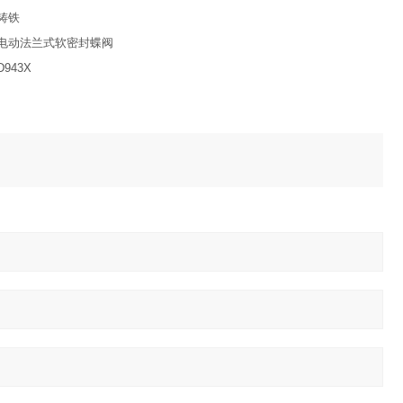
铸铁
电动法兰式软密封蝶阀
D943X