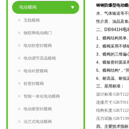
铸钢防爆型电动蝶
电动蝶阀
水、气体输送等不
无线蝶阀
性介质、油品及食
DB941H
二、
物联网电动阀门
1、蝶阀结构简单
电动软密封蝶阀
2、蝶阀采用不锈
3、蝶阀的三维偏
电动调节高温蝶阀
4、蝶板密封面采
5、蝶阀结构*，
电动衬胶蝶阀
6、耐高温、耐低
软密封蝶阀
三、采用标准：
设计标准:GB/T1223
智能一体化电动蝶阀
连接尺寸:GB/T9113
电动硬密封蝶阀
结构长度:GB/T1222
压力试验:GB/T13927
法兰式电动蝶阀
四、主要技术指标