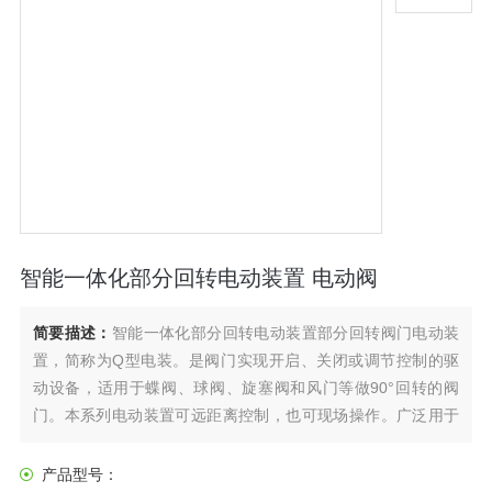
智能一体化部分回转电动装置 电动阀
简要描述：
智能一体化部分回转电动装置部分回转阀门电动装
置，简称为Q型电装。是阀门实现开启、关闭或调节控制的驱
动设备，适用于蝶阀、球阀、旋塞阀和风门等做90°回转的阀
门。本系列电动装置可远距离控制，也可现场操作。广泛用于
电力、冶金、石油、化工、食品、纺织、造纸、制药、水厂和
污水处理等行业。
产品型号：