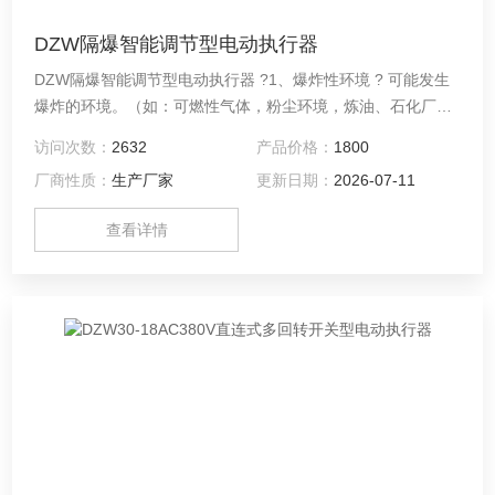
DZW隔爆智能调节型电动执行器
DZW隔爆智能调节型电动执行器 ?1、爆炸性环境 ? 可能发生
爆炸的环境。（如：可燃性气体，粉尘环境，炼油、石化厂，
加油站、加气站等） ?2、爆炸性气体环境在大气条件下，气
访问次数：
2632
产品价格：
1800
体、蒸汽或雾状的可燃物质与空气构成的混合物，在该混合物
厂商性质：
生产厂家
更新日期：
2026-07-11
中点燃后，燃烧将传遍整个未燃混合物的环境，将引起空 气爆
炸
查看详情