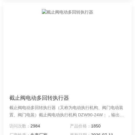
截止阀电动多回转执行器
截止阀电动多回转执行器（又称为电动执行机构、阀门电动装
置、阀门电装）截止阀电动执行机构 DZW90-24W：，输出扭
矩900N.m，输出转速24r/min，电压380V.AC，电机功率
访问次数：
2984
产品价格：
1850
2.22KW，防护等级IP55,需外配控制箱控制。
厂商性质：
生产厂家
更新日期：
2026-07-11