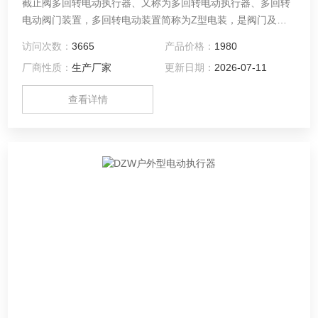
截止阀多回转电动执行器、又称为多回转电动执行器、多回转
电动阀门装置，多回转电动装置简称为Z型电装，是阀门及类
似设备实现开启、关闭或调节控制的驱动设备。户外型，截上
访问次数：
3665
产品价格：
1980
阀电动装置 Z20-18W：需外配控制箱控制，输出扭矩
厂商性质：
生产厂家
更新日期：
2026-07-11
200N.m，输出转速18r/min，防护等级IP55，电压380V.AC，
电机功率0.37KW。
查看详情