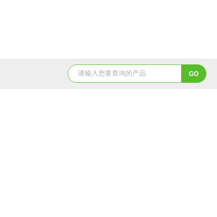
造纸行业电动刀闸阀选型
dn200湖泉电动截止阀
一体