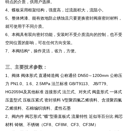
特点的介质，供用户选择。
4、蝶板采用框架结构，强度高，过流面积大，流阻小。
5、整体烤漆、能有效地防止锈蚀且只要更换密封阀座密封材料，
就可使用于不同介质。
6、本阀具有双向密封功能，安装时不受介质流向的控制，也不受
空间位置的影响，可在任何方向安装。
7、本阀结构*，操作灵活，省力，方便。
三、
主要技术参数：
1、阀体 阀体形式 直通铸造阀 公称通径 DN50～1200mm 公称压
力 PN1.0、1.6、2.5MPa 法兰标准 GB/T9113、 JB/T79、
HG20594及其他标准 连接形式 法兰式、对夹式 阀盖形式 一体式
压盖型式 压板压紧式 密封填料 V型聚四氟乙烯填料、含浸聚四氟
乙烯填料、石棉编织填料、柔性石墨
2、阀内件 阀芯形式 "蝶"型垂直板式 流量特性 近似等百分比 阀芯
材料 铸钢、不锈钢（CF8、CF8M、CF3、CF3M）