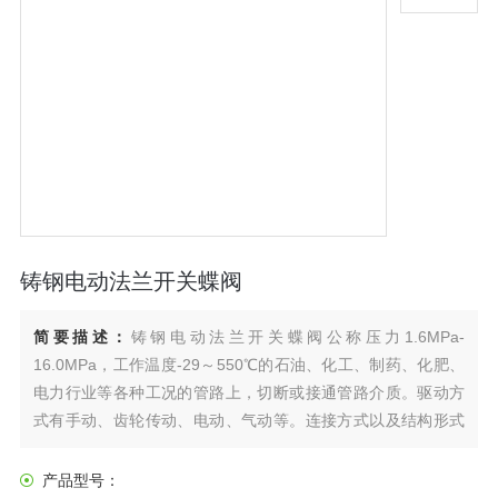
铸钢电动法兰开关蝶阀
简要描述：
铸钢电动法兰开关蝶阀公称压力1.6MPa-
16.0MPa，工作温度-29～550℃的石油、化工、制药、化肥、
电力行业等各种工况的管路上，切断或接通管路介质。驱动方
式有手动、齿轮传动、电动、气动等。连接方式以及结构形式
都是分为法兰式还有对夹式这两种，并且由于有着体力小重量
比较轻以及结构简单等特点，它因为这里我们所说的自动化是
产品型号：