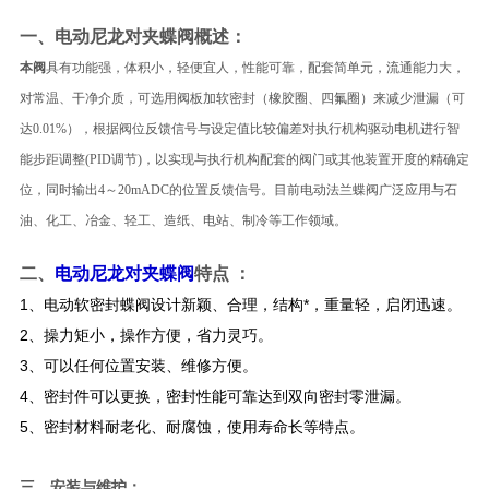
一、
电动尼龙对夹蝶阀
概述：
本阀
具有功能强，体积小，轻便宜人，性能可靠，配套简单元，流通能力大，
对常温、干净介质，可选用阀板加软密封（橡胶圈、四氟圈）来减少泄漏（可
达0.01%），根据阀位反馈信号与设定值比较偏差对执行机构驱动电机进行智
能步距调整(PID调节)，以实现与执行机构配套的阀门或其他装置开度的精确定
位，同时输出4～20mADC的位置反馈信号。目前电动法兰蝶阀广泛应用与石
油、化工、冶金、轻工、造纸、电站、制冷等工作领域。
二、
电动尼龙对夹蝶阀
特点 ：
1、电动软密封蝶阀设计新颖、合理，结构*，重量轻，启闭迅速。
2、操力矩小，操作方便，省力灵巧。
3、可以任何位置安装、维修方便。
4、密封件可以更换，密封性能可靠达到双向密封零泄漏。
5、密封材料耐老化、耐腐蚀，使用寿命长等特点。
三、
：
安装与维护