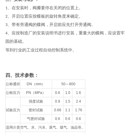
1、在安装时，阀瓣要停在关闭的位置上。
2、开启位置应按蝶板的旋转角度来确定。
3、带有旁通阀的蝶阀，开启前应先打开旁通阀。
4、应按制造厂的安装说明书进行安装，重量大的蝶阀，应设置牢
固的基础。
等到行业的工业过程自动控制系统中。
四、技术参数：
公称通径
DN（mm）
50～800
公称压力
PN（MPa）
0.6
1.0
1.6
强度试验
0.9
1.5
2.4
试验压力
密封试验
0.66
1.1
1.76
气密封试验
0.6
0.6
0.6
适用介质
空气、水、污水、蒸气、煤气、油品等。