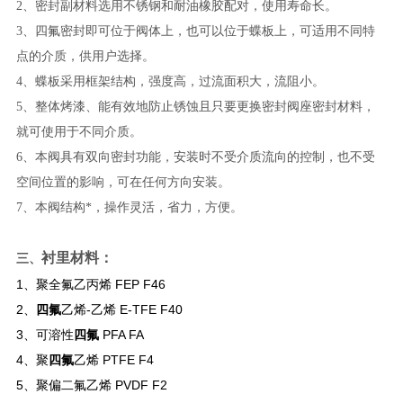
2、密封副材料选用不锈钢和耐油橡胶配对，使用寿命长。
3、四氟密封即可位于阀体上，也可以位于蝶板上，可适用不同特
点的介质，供用户选择。
4、蝶板采用框架结构，强度高，过流面积大，流阻小。
5、整体烤漆、能有效地防止锈蚀且只要更换密封阀座密封材料，
就可使用于不同介质。
6、本阀具有双向密封功能，安装时不受介质流向的控制，也不受
空间位置的影响，可在任何方向安装。
7、本阀结构*，操作灵活，省力，方便。
衬里材料：
三、
1、聚全氟乙丙烯 FEP F46
2、
四氟
乙烯-乙烯 E-TFE F40
3、可溶性
四氟
PFA FA
4、聚
四氟
乙烯 PTFE F4
5、聚偏二氟乙烯 PVDF F2