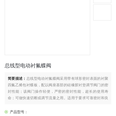
总线型电动衬氟蝶阀
简要描述：
总线型电动衬氟蝶阀采用带有球形密封表面的衬聚
四氟乙烯包衬蝶板，配以阀座基部的硅橡胶衬垫调节阀门的密
封性能；该阀门操作轻便，严密的密封性能，超长的使用寿
命；可做快速切断或调节流量之用。适用于要求可靠密封和良
好调节特性的场合。阀体采用分体式，阀轴两端的密封由蝶板
和阀座之间的旋转基面加氟橡胶来控制，从而达到产品结构紧
产品型号：