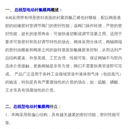
一、
总线型电动衬氟蝶阀
概述：
采用带有球形密封表面的衬聚四氟乙烯包衬蝶板，配以阀座基
本阀
部的硅橡胶衬垫调节阀门的密封性能；该阀门操作轻便，严密的密
封性能，超长的使用寿命；可做快速切断或调节流量之用。适用于
要求可靠密封和良好调节特性的场合。阀体采用分体式，阀轴两端
的密封由蝶板和阀座之间的旋转基面加氟橡胶来控制，从而达到产
品结构紧凑、外形美观、工艺合理、性能可靠。保证阀轴不与腔内
流体介质接触，更换阀轴是非常方便，阀们不需要拆离管道即可完
成。 产品广泛适用于各种工业领域管道中液体和气体（包括蒸汽）
的输送，特别是具有严重腐蚀性的介质的场合，如：硫酸、磷酸、
王水等具有强腐蚀性的介质。
二、
总线型电动衬氟蝶阀
特点：
1、本阀采用双偏心结构，具有越关越紧的密封功能，密封性能可
靠。