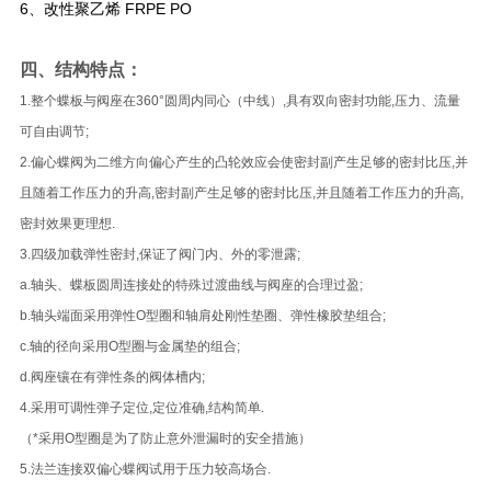
6、改性聚乙烯 FRPE PO
四、结构特点：
1.整个蝶板与阀座在360°圆周内同心（中线）,具有双向密封功能,压力、流量
可自由调节;
2.偏心蝶阀为二维方向偏心产生的凸轮效应会使密封副产生足够的密封比压,并
且随着工作压力的升高,密封副产生足够的密封比压,并且随着工作压力的升高,
密封效果更理想.
3.四级加载弹性密封,保证了阀门内、外的零泄露;
a.轴头、蝶板圆周连接处的特殊过渡曲线与阀座的合理过盈;
b.轴头端面采用弹性O型圈和轴肩处刚性垫圈、弹性橡胶垫组合;
c.轴的径向采用O型圈与金属垫的组合;
d.阀座镶在有弹性条的阀体槽内;
4.采用可调性弹子定位,定位准确,结构简单.
（*采用O型圈是为了防止意外泄漏时的安全措施）
5.法兰连接双偏心蝶阀试用于压力较高场合.