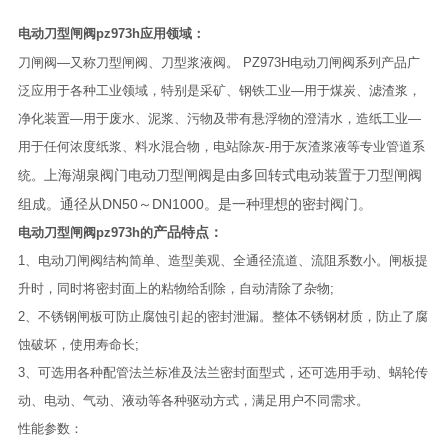
电动刀型闸阀pz973h
应用领域：
刀闸阀—又称刀型闸阀、刀型浆液阀。
PZ973H电动刀闸阀系列产品广
泛应用于各种工业领域，特别是采矿、钢铁工业­—用于煤炭、滤渣浆，
净化装置—用于废水、泥浆、污物及带有悬浮物的澄清水，造纸工业—
用于任何浓度纸浆、料水混合物，电站除灰-用于灰渣浆液等专业管道系
上海湖泉阀门电动刀型闸阀是由多回转式电动装置于刀型闸阀
统。
组成。通径从DN50～DN1000。是一种理想的密封阀门。
产品特点：
电动刀型闸阀pz973h
的
1、电动刀闸阀结构简单、造型美观、全通径流道、流阻系数小。闸板提
升时，同时将密封面上的粘物给刮除，自动清除了杂物;
2、不锈钢闸板可防止腐蚀引起的密封泄漏。整体不锈钢材质，防止了腐
蚀破坏，使用寿命长;
3、可选用各种配管法兰标准及法兰密封面型式，还可选用手动、蜗轮传
动、电动、气动、液动等各种驱动方式，满足用户不同需求。
性能参数：