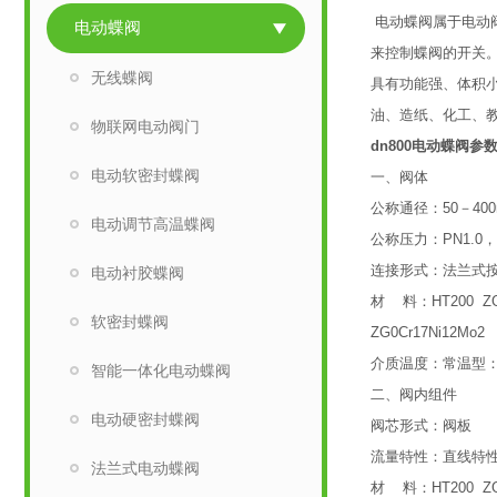
电动蝶阀属于电动
电动蝶阀
来控制蝶阀的开关。
无线蝶阀
具有功能强、体积
油、造纸、化工、
物联网电动阀门
dn800电动蝶阀
参
电动软密封蝶阀
一、阀体
公称通径：50－40
电动调节高温蝶阀
公称压力：PN1.0，1
连接形式：法兰式按JB
电动衬胶蝶阀
材 料：HT200 ZG2
软密封蝶阀
ZG0Cr17Ni12Mo
介质温度：常温型：-20
智能一体化电动蝶阀
二、阀内组件
电动硬密封蝶阀
阀芯形式：阀板
流量特性：直线特
法兰式电动蝶阀
材 料：HT200 ZG