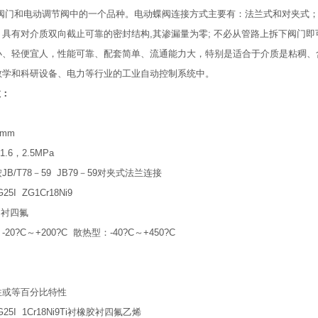
阀门和电动调节阀中的一个品种。电动蝶阀连接方式主要有：法兰式和对夹式
具有对介质双向截止可靠的密封结构,其渗漏量为零; 不必从管路上拆下阀门即
小、轻便宜人，性能可靠、配套简单、流通能力大，特别是适合于介质是粘稠、
教学和科研设备、电力等行业的工业自动控制系统中。
数：
0mm
.6，2.5MPa
/T78－59 JB79－59对夹式法兰连接
5I ZG1Cr18Ni9
2 衬四氟
?C～+200?C 散热型：-40?C～+450?C
性或等百分比特性
25I 1Cr18Ni9Ti衬橡胶衬四氟乙烯