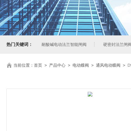
热门关键词：
耐酸碱电动法兰智能闸阀
硬密封法兰闸
当前位置：
首页
>
产品中心
>
电动蝶阀
>
通风电动蝶阀
>
D