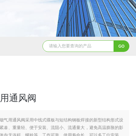
造纸行业电动刀闸阀选型
dn200湖泉电动截止阀
一体
用通风阀
烟气用通风阀采用中线式碟板与短结构钢板焊接的新型结构形式设
紧凑、重量轻、便于安装、流阻小、流通量大，避免高温膨胀的影
体内无连杆、螺栓等、工作可靠、使用寿命长。可以多工位安装，