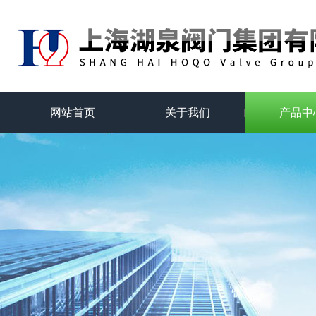
网站首页
关于我们
产品中