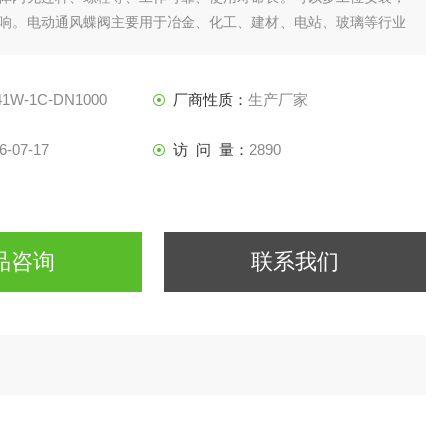
响。电动通风蝶阀主要用于冶金、化工、建材、电站、玻璃等行业
工程的含尘冷风或热风气体管道中，作为气体介质调节流量或切断
41W-1C-DN1000
厂商性质：
生产厂家
6-07-17
访 问 量：
2890
品咨询
联系我们