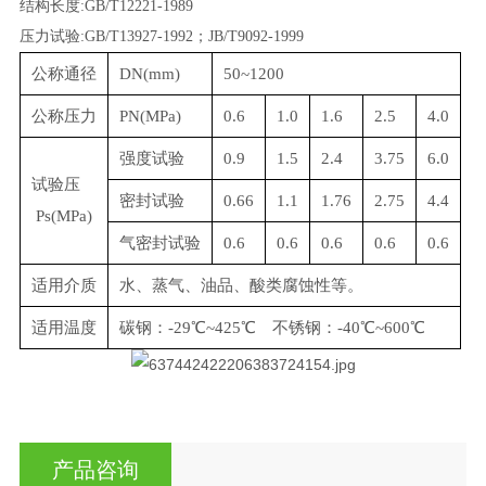
结构长度
:GB/T12221-1989
压力试验
:GB/T13927-1992
；
JB/T9092-1999
公称通径
DN(mm)
50~1200
公称压力
PN(MPa)
0.6
1.0
1.6
2.5
4.0
强度试验
0.9
1.5
2.4
3.75
6.0
试验压
密封试验
0.66
1.1
1.76
2.75
4.4
Ps(MPa)
气密封试验
0.6
0.6
0.6
0.6
0.6
适用介质
水、蒸气、油品、酸类腐蚀性等。
适用温度
碳钢：-29℃~425℃ 不锈钢：-40℃~600℃
产品咨询