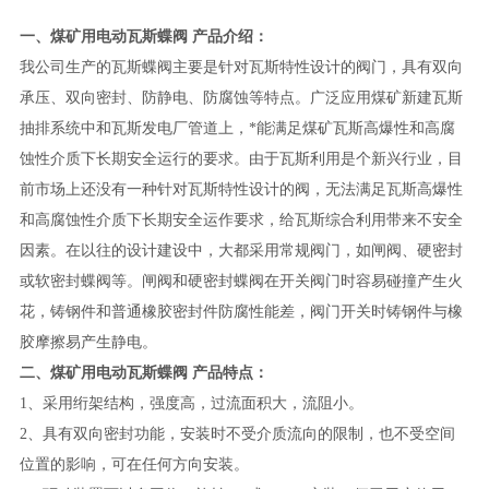
一、
煤矿用电动瓦斯蝶阀
产品介绍
：
我公司生产的瓦斯蝶阀主要是针对瓦斯特性设计的阀门，具有双向
承压、双向密封、防静电、防腐蚀等特点。广泛应用煤矿新建瓦斯
抽排系统中和瓦斯发电厂管道上，*能满足煤矿瓦斯高爆性和高腐
蚀性介质下长期安全运行的要求。由于瓦斯利用是个新兴行业，目
前市场上还没有一种针对瓦斯特性设计的
阀，无法满足瓦斯高爆性
和高腐蚀性介质下长期安全运作要求，给瓦斯综合利用带来不安全
因素。在以往的设计建设中，大都采用常规阀门，如闸阀、硬密封
或软密封蝶阀等。闸阀和硬密封蝶阀在开关阀门时容易碰撞产生火
花，铸钢件和普通橡胶密封件防腐性能差，阀门开关时铸钢件与橡
胶摩擦易产生静电。
二、
煤矿用电动瓦斯蝶阀
产品特点
：
1、采用绗架结构，强度高，过流面积大，流阻小。
2、具有双向密封功能，安装时不受介质流向的限制，也不受空间
位置的影响，可在任何方向安装。