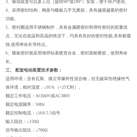
3、驱动装置可以多工位（旋转90°或180°）安装，便于用户使用。
4、采用密封结构，阀座与蝶板几乎无磨损，具有越观越紧的密封
功能。
5、密封圈选用不锈钢制作，具有金属硬密封和弹性密封的双重优
点，无论在低温和高温的情况下，均具有良好的密封性能,具有耐腐
蚀,使用寿命长等特点。
6、碟板密封面采用堆焊钴基硬质合金，密封面耐磨损，使用寿命
长。
三、
配套电动装置技术参数
：
适用环境：含有瓦斯、煤尘等爆炸性混合物，但无破坏性绝缘性气
体环境，相对湿度：
≤95％（+25℃时）。
额定工作电压：
AC660V或AC380V
额定电源频率：
50Hz
额定控制电流：
≤10A 5.5信号
输入阻抗：
≤150Ω
信号输出阻抗：
≤700Ω