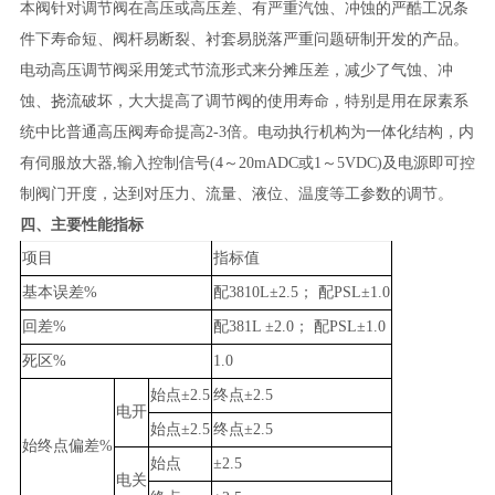
本阀
针对调节阀在高压或高压差、有严重汽蚀、冲蚀的严酷工况条
件下寿命短、阀杆易断裂、衬套易脱落严重问题研制开发的产品。
电动高压调节阀采用笼式节流形式来分摊压差，减少了气蚀、冲
蚀、挠流破坏，大大提高了调节阀的使用寿命，特别是用在尿素系
统中比普通高压阀寿命提高
2-3倍。电动执行机构为一体化结构，内
有伺服放大器,输入控制信号(4～20mADC或1～5VDC)及电源即可控
制阀门开度，达到对压力、流量、液位、温度等工参数的调节。
四、
主
要性能指标
项目
指标值
基本误差%
配3810L±2.5； 配PSL±1.0
回差%
配381L ±2.0； 配PSL±1.0
死区%
1.0
始点±2.5
终点±2.5
电开
始点±2.5
终点±2.5
始终点偏差%
始点
±2.5
电关