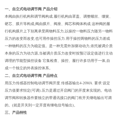
一、
自立式
电动调节阀
产品介绍
本阀
由执行机构和调节阀构成
.履行机构由罩盖、调整螺丝、绷簧、
硬芯、膜片等构成;阀由膜片、阀座、阀芯和阀体构成.这种阀的履
行机构膜片上下别离承受两物料压力,以操控一物料压力随另一物料
压力的改变而改变,也可用作操控压力.用于操控两物料的压力差或
一种物料的压力为稳定值。是一种无需外加驱动动力,依托被调介质
本身的压力为动力源,当被调介质压力改变时按预订设定值进行主动
调理的节能型操控设备.它集检查、操控、履行许多功用于一体,自
成一个独立的外表操控体系。
二、
自立式
电动调节阀
产品特点
用压力传感器控制电动调节阀开度
.传感器输出4-20MA. 要求:设定
压力值要求恒定(可调).压力是通过开启
阀门的开度来实现的。电动
调节阀和转换器件要独立的带通讯接口的阀门有开关继电输出可调
的
。
(就是开关到一定开度有继电信号输出)。
三、
产品
特性