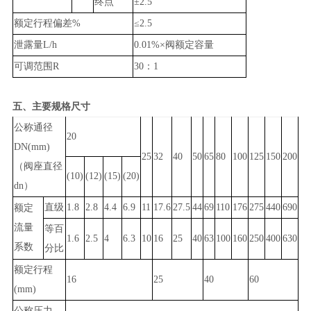
终点
±2.5
额定行程偏差%
≤2.5
泄露量L/h
0.01%×阀额定容量
可调范围R
30：1
五、主要规格尺寸
公称通径
20
DN(mm)
25
32
40
50
65
80
100
125
150
200
（阀座直径
(10)
(12)
(15)
(20)
dn）
直级
1.8
2.8
4.4
6.9
11
17.6
27.5
44
69
110
176
275
440
690
额定
流量
等百
1.6
2.5
4
6.3
10
16
25
40
63
100
160
250
400
630
系数
分比
额定行程
16
25
40
60
(mm)
公称压力