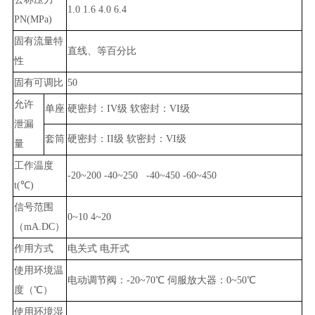
1.0 1.6 4.0 6.4
PN(MPa)
固有流量特
直线、等百分比
性
固有可调比
50
允许
单座
硬密封：IV级 软密封：VI级
泄漏
套筒
硬密封：II级 软密封：VI级
量
工作温度
-20~200 -40~250 -40~450 -60~450
t(℃)
信号范围
0~10 4~20
（mA.DC）
作用方式
电关式 电开式
使用环境温
电动调节阀：-20~70℃ 伺服放大器：0~50℃
度（℃）
使用环境湿