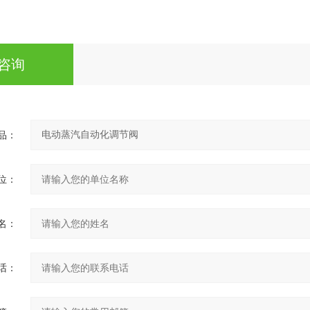
咨询
品：
位：
名：
话：