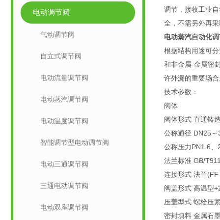
调节，接收工业自
电动调节阀
全，不需另外再采
气动调节阀
电动蒸汽自动化调
根据结构用途可分
自立式调节阀
和非金属-金属密
电动流量调节阀
许外漏的重要场合
技术参数：
电动蒸汽调节阀
阀体
阀体形式 直通铸
电动温度调节阀
公称通径 DN25～
智能调节型电动调节阀
公称压力PN1.6、2.
法兰标准 GB/T911
电动三通调节阀
连接形式 法兰(FF 
三通电动调节阀
阀盖形式 高温型+2
压盖型式 螺栓压
电动双座调节阀
密封填料 金属石