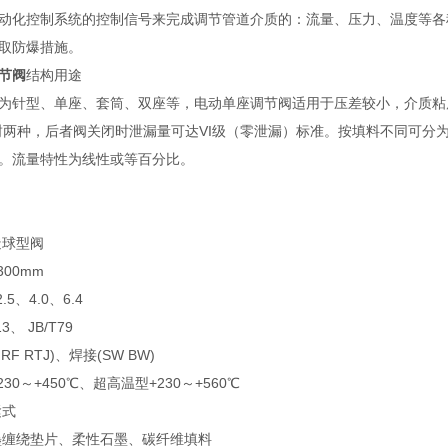
动化控制系统的控制信号来完成调节管道介质的：流量、压力、温度等各
取防爆措施。
节阀
结构用途
为针型、单座、套筒、双座等，电动单座调节阀适用于压差较小，介质粘
封两种，后者阀关闭时泄漏量可达VI级（零泄漏）标准。按填料不同可分
。流量特性为线性或等百分比。
造球型阀
300mm
5、4.0、6.4
3、 JB/T79
RF RTJ)、焊接(SW BW)
30～+450℃、超高温型+230～+560℃
紧式
墨缠绕垫片、柔性石墨、碳纤维填料