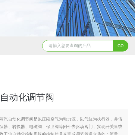
造纸行业电动刀闸阀选型
dn200湖泉电动截止阀
一体
自动化调节阀
蒸汽自动化调节阀是以压缩空气为动力源，以气缸为执行器，并借
位器、转换器、电磁阀、保卫阀等附件去驱动阀门，实现开关量或
收工业自动化控制系统的控制信号来完成调节管道介质的：流量、