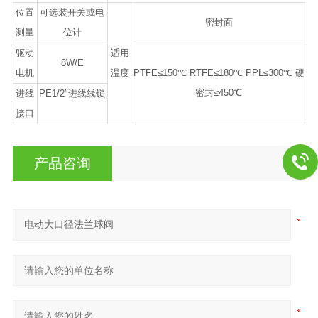
位置
可选装开关或电
密封面
测量
位计
驱动
适用
8W/E
电机
温度
PTFE≤150℃ RTFE≤180℃ PPL≤300℃ 硬
密封≤450℃
进线
PE1/2″进线线锁
接口
产品咨询