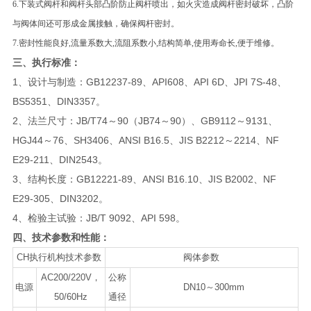
6.下装式阀杆和阀杆头部凸阶防止阀杆喷出，如火灾造成阀杆密封破坏，凸阶
与阀体间还可形成金属接触，确保阀杆密封。
7.
密封性能良好,流量系数大,流阻系数小,结构简单,使用寿命长,便于维修。
三、
执行标准：
1、设计与制造：GB12237-89、API608、API 6D、JPI 7S-48、
BS5351、DIN3357。
2、法兰尺寸：JB/T74～90（JB74～90）、GB9112～9131、
HGJ44～76、SH3406、ANSI B16.5、JIS B2212～2214、NF
E29-211、DIN2543。
3、结构长度：GB12221-89、ANSI B16.10、JIS B2002、NF
E29-305、DIN3202。
4、检验主试验：JB/T 9092、API 598。
四、技术参数和性能：
CH执行机构技术参数
阀体参数
AC200/220V，
公称
电源
DN10～300mm
50/60Hz
通径