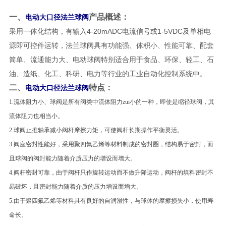
一、
产品概述：
电动大口径法兰球阀
采用一体化结构，有输入4-20mADC电流信号或1-5VDC及单相电
源即可控件运转，法兰球阀具有功能强、体积小、性能可靠、配套
简单、流通能力大、电动球阀特别适合用于食品、环保、轻工、石
油、造纸、化工、科研、电力等行业的工业自动化控制系统中。
二、
特点：
电动大口径法兰球阀
1.
流体阻力小、球阀是所有阀类中流体阻力zui小的一种，即使是缩径球阀，其
流体阻力也相当小。
2.球阀止推轴承减小阀杆摩擦力矩，可使阀杆长期操作平衡灵活。
3.阀座密封性能好，采用聚四氟乙烯等材料制成的密封圈，结构易于密封，而
且球阀的阀封能力随着介质压力的增设而增大。
4.阀杆密封可靠，由于阀杆只作旋转运动而不做升降运动，阀杆的填料密封不
易破坏，且密封能力随着介质的压力增设而增大。
5.由于聚四氟乙烯等材料具有良好的自润滑性，与球体的摩擦损失小，使用寿
命长。