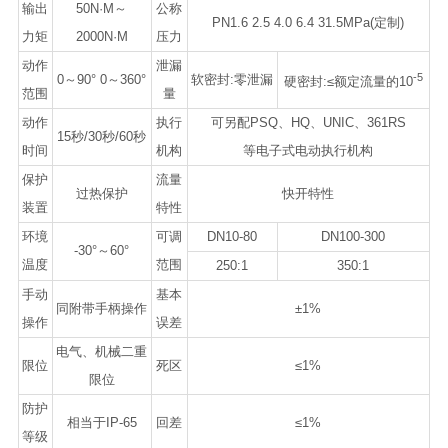
输出
50N·M～
公称
PN1.6 2.5 4.0 6.4 31.5MPa(定制)
力矩
2000N·M
压力
动作
泄漏
-5
0～90° 0～360°
软密封:零泄漏
硬密封:≤额定流量的10
范围
量
动作
执行
可另配PSQ、HQ、UNIC、361RS
15秒/30秒/60秒
时间
机构
等电子式电动执行机构
保护
流量
过热保护
快开特性
装置
特性
环境
可调
DN10-80
DN100-300
-30°～60°
温度
范围
250:1
350:1
手动
基本
同附带手柄操作
±1%
操作
误差
电气、机械二重
限位
死区
≤1%
限位
防护
相当于IP-65
回差
≤1%
等级