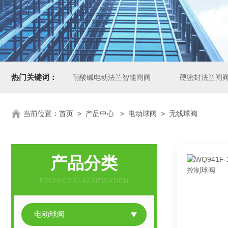
热门关键词：
耐酸碱电动法兰智能闸阀
硬密封法兰闸
当前位置：
首页
>
产品中心
>
电动球阀
>
无线球阀
产品分类
PRODUCT CLASSIFICATION
电动球阀