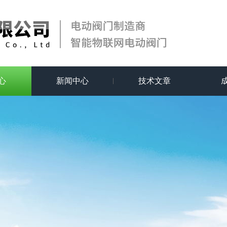
心
新闻中心
技术文章