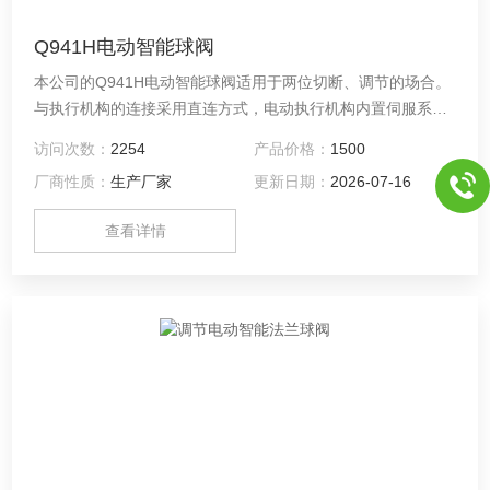
Q941H电动智能球阀
本公司的Q941H电动智能球阀适用于两位切断、调节的场合。
与执行机构的连接采用直连方式，电动执行机构内置伺服系
统，无须另配伺服放大器，输入4-20mA信号及220VAC电源即
访问次数：
2254
产品价格：
1500
可控制运转。球阀是一种球体绕垂直于通道轴旋转90°的阀
厂商性质：
生产厂家
更新日期：
2026-07-16
门，其由回转型防爆角行程电动执行器和O型阀结构组成，属
旋转类型高性能调节或开关阀类，接受工业自动化控制
查看详情
（DCS、PLC系统）仪表来源的电流信号或电压信号的输入输
出