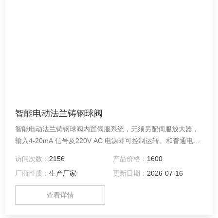
智能电动法兰铸钢球阀
智能电动法兰铸钢球阀内置伺服系统，无须另配伺服放大器，
输入4-20mA 信号及220V AC 电源即可控制运转。和普通电动
球阀相比具有结构紧凑，体积小，重量轻，阀座与端面法兰距
访问次数：
2156
产品价格：
1600
离近，物料滞留少，密封性能。​适用于两位切断、调节的场
厂商性质：
生产厂家
更新日期：
2026-07-16
合。阀与执行机构的连接采用直连方式，由DCL 系列精小型电
动执行器（也可根据用户要求配置不同型号电子式电动执行机
查看详情
构或气活塞式执行机构）与超短球阀组成。