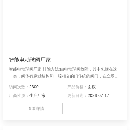
智能电动球阀厂家
智能电动球阀厂家 排除方法:由电动球阀故障，其中包括在这
一类，阀体有穿过结构和一腔相交的门传统的阀门，在立场之
间腔打开和关闭，并负责搬移这些职位门之间的执行机构。由
访问次数：
2300
产品价格：
面议
于也是在这种类型的阀门的情况下，执行器包括一个发动机罩
厂商性质：
生产厂家
更新日期：
2026-07-17
安装在阀体与阀杆连接到另外的阀门。
查看详情