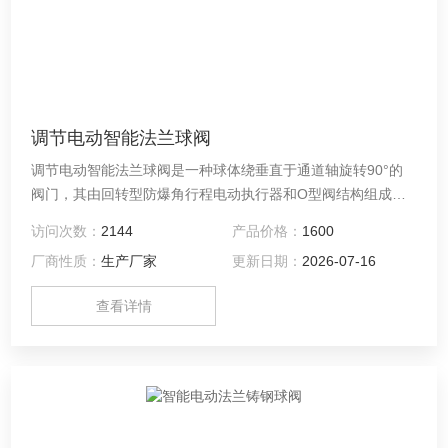
调节电动智能法兰球阀
调节电动智能法兰球阀是一种球体绕垂直于通道轴旋转90°的
阀门，其由回转型防爆角行程电动执行器和O型阀结构组成，
属旋转类型高性能调节或开关阀类，接受工业自动化控制
访问次数：
2144
产品价格：
1600
（DCS、PLC系统）仪表来源的电流信号或电压信号的输入输
厂商性质：
生产厂家
更新日期：
2026-07-16
出，输入控制信号（4～20mADC或1～5VDC）及单相电源即
可控制运转，具有功能强、体积小、轻便宜人、性能可靠、配
查看详情
套简单、流通能力大、特别适合于介质是粘稠，