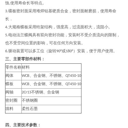
蚀,使用寿命长等特点。
3.碟板密封面采用堆焊钴基硬质合金，密封面耐磨损，使用寿命
长．
4.大规格蝶板采用绗架结构，强度高，过流面积大，流阻小。
5.电动法兰蝶阀具有双向密封功能，安装时不受介质流向的限制，
也不受空间位置的影响，可在任何方向安装。
6.驱动装置可以多工位（旋转90°或180°）安装，便于用户使用。
三、主要零部件材料：
零件名称
材料
阀体
WCB、合金钢、不锈钢、QT450-10
蝶板
WCB、合金钢、不锈钢、QT450-10
阀轴
2Cr13不锈钢、合金钢
密封圈
不锈钢圈
填料
柔性石墨
四、主要技术参数：