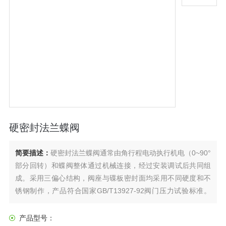
硬密封法兰蝶阀
简要描述：
硬密封法兰蝶阀通常由角行程电动执行机电（0~90°
部分回转）和蝶阀整体通过机械连接，经过安装调试后共同组
成。采用三偏心结构，阀座与碟板密封面均采用不同硬度和不
锈钢制作，产品符合国家GB/T13927-92阀门压力试验标准。
具有良好的耐腐蚀性，使用寿命长，本阀均有双向密封功能，
电动法兰蝶阀被广泛用于介质温度≤425℃的治金 、电力、石油
产品型号：