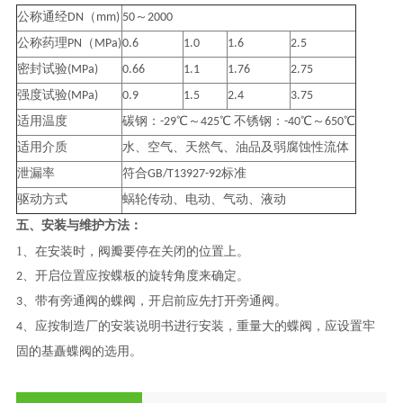
公称通经DN（mm)
50～2000
公称药理PN（MPa)
0.6
1.0
1.6
2.5
密封试验(MPa)
0.66
1.1
1.76
2.75
强度试验(MPa)
0.9
1.5
2.4
3.75
适用温度
碳钢：-29℃～425℃ 不锈钢：-40℃～650℃
适用介质
水、空气、天然气、油品及弱腐蚀性流体
泄漏率
符合GB/T13927-92标准
驱动方式
蜗轮传动、电动、气动、液动
五、安装与维护方法：
1、在安装时，阀瓣要停在关闭的位置上。
2、开启位置应按蝶板的旋转角度来确定。
3、带有旁通阀的蝶阀，开启前应先打开旁通阀。
4、应按制造厂的安装说明书进行安装，重量大的蝶阀，应设置牢
固的基矗蝶阀的选用。