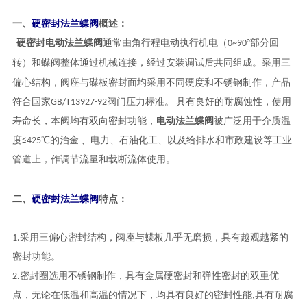
硬密封法兰蝶阀
一、
概述：
硬密封电动法兰蝶阀
通常由角行程电动执行机电（0~90°部分回
采用三
转）和蝶阀整体通过机械连接，经过安装调试后共同组成。
偏心结构，阀座与碟板密封面均采用不同硬度和不锈钢制作，
产品
符合国家GB/T13927-92阀门压力标准。 具有良好的耐腐蚀性，使用
寿命长，本阀均有双向密封功能，
电动法兰蝶阀
被广泛用于介质温
度≤425℃的治金 、电力、石油化工、以及给排水和市政建设等工业
管道上，作调节流量和载断流体使用。
硬密封法兰蝶阀
二、
特点：
1.
采用三偏心密封结构，阀座与蝶板几乎无磨损，具有越观越紧的
密封功能。
2.密封圈选用不锈钢制作，具有金属硬密封和弹性密封的双重优
点，无论在低温和高温的情况下，均具有良好的密封性能,具有耐腐