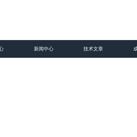
心
新闻中心
技术文章