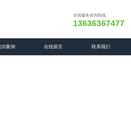
全国服务咨询热线:
13636367477
成功案例
在线留言
联系我们