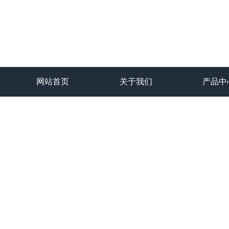
网站首页
关于我们
产品中