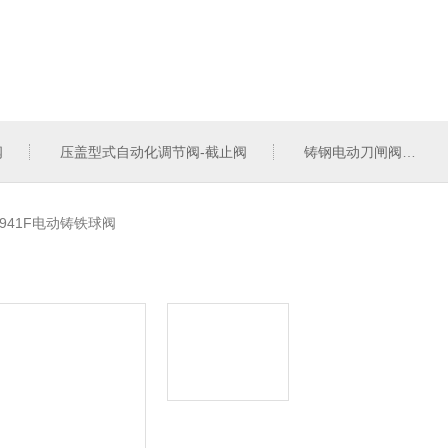
阀
压盖型式自动化调节阀-截止阀
铸钢电动刀闸阀
941F电动铸铁球阀