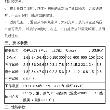
都比较方便。
6．在全开或全闭时，球体和阀座的密封面与介质隔离，介质通过
时，不会引起阀门密封面的侵蚀。
7．适用范围广，通径从小到几毫米，大到几米，从高真空至
高压
力都可应用。 球旋转
90
度时，在进、出口处应全部呈现球面，从而
截断流动。
三、技术参数：
试验压力
公称压力（Mpa)
压力级（Class)
JIS(MPa)
（Mpa)
1.6
2.5
4.0
6.4
10.0
150
300
400
600
900
10K
20K
强度试验
2.4
3.8
6.0
9.6
15.0
3.1
7.8
10.2
15.3
23.1
2.4
3.8
密封试验
1.8
2.8
4.4
7.0
11.0
2.2
5.6
7.5
11.2
16.8
1.5
2.8
气密试验
0.5-0.7
工作温度
PTEE≤150℃ PPL E≤300℃ 碳纤≤350℃
C：水、油、蒸气 P：硝酸类（温度≤200℃ ） R：醋
适用介质
酸类（温度≤200℃ ）
三、
性能参数: