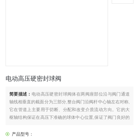
电动高压硬密封球阀
简要描述：
电动高压硬密封球阀体在两阀座部位沿与阀门通道
轴线相垂直的截面分为三部分,整台阀门沿阀杆中心轴左右对称,
它在管道上主要用于切断、分配和改变介质流动方向。它的大
枢轴结构保证在高压下准确的球体中心位置,保证了阀门良好的
操作性能。电动执行器采用一体式结构,输入220V电源即可直接
进行开关量调节，亦可内置伺服模块，输入控制信号（4～
产品型号：