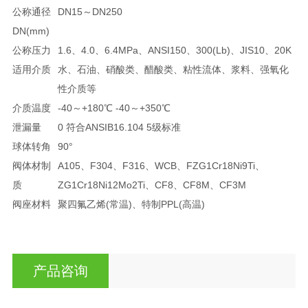
公称通径
DN15～DN250
DN(mm)
公称压力
1.6、4.0、6.4MPa、ANSI150、300(Lb)、JIS10、20K
适用介质
水、石油、硝酸类、醋酸类、粘性流体、浆料、强氧化
性介质等
介质温度
-40～+180℃ -40～+350℃
泄漏量
0 符合ANSIB16.104 5级标准
球体转角
90°
阀体材制
A105、F304、F316、WCB、FZG1Cr18Ni9Ti、
质
ZG1Cr18Ni12Mo2Ti、CF8、CF8M、CF3M
阀座材料
聚四氟乙烯(常温)、特制PPL(高温)
产品咨询