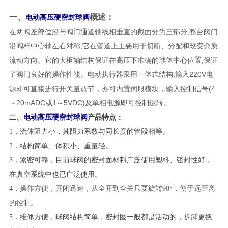
一、
概述：
电动高压硬密封球阀
在两阀座部位沿与阀门通道轴线相垂直的截面分为三部分,整台阀门
沿阀杆中心轴左右对称,它在管道上主要用于切断、分配和改变介质
流动方向。它的大枢轴结构保证在高压下准确的球体中心位置,保证
了阀门良好的操作性能。电动执行器采用一体式结构,输入220V电
源即可直接进行开关量调节，亦可内置伺服模块，输入控制信号(4
～20mADC或1～5VDC)及单相电源即可控制运转。
电动高压硬密封球阀
二、
产品特点：
1．流体阻力小，其阻力系数与同长度的管段相等。
2．结构简单、体积小、重量轻。
3．紧密可靠，目前球阀的密封面材料广泛使用塑料、密封性好，
在真空系统中也已广泛使用。
4．操作方便，开闭迅速，从全开到全关只要旋转
90
°，便于远距离
的控制。
5．维修方便，球阀结构简单，密封圈一般都是活动的，拆卸更换