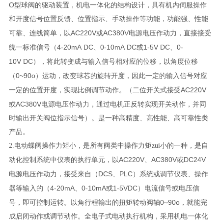
O
型球阀的驱动装置，机电一体化的结构设计，具有机内伺服操作
和开度信号位置反馈、位置指示、手动操作等功能，功能强、性能
AC220V
AC380V
可靠、连线简单，以
或
电源电压作动力，直接接受
4-20mA DC
0-10mA DC
1-5V DC
0-
统一标准信号（
、
或
、
10V DC
），将此转变成与输入信号相对应的位移，以角度位移
0~90o
（
）运动，改变球芯的旋转开度，因此一定的输入信号对应
AC220V
一定的位置开度，实现比例调节动作。（二位开关式接受
AC380V
或
电源电压作动力，通过电机正反转实现开关动作，并同
时输出开关阀位指示信号）。是一种高精度、高性能、高可靠性类
产品。
2.电动蝶阀操作力矩小，是所有阀类中操作力矩zui小的一种，是自
AC220V
AC380V
DC24V
动化控制系统中仪表的执行单元，以
、
或
DCS
PLC
电源电压作动力，接受来自（
、
）系统或调节仪表、操作
4-20mA
0-10mA
1-5VDC
器等输入的（
、
或
）电流信号或电压信
0~90o
号，即可控制运转。以角行程输出的扭矩转动阀轴
，就能完
成启闭动作或调节动作。全电子式电动执行机构，采用机电一体化