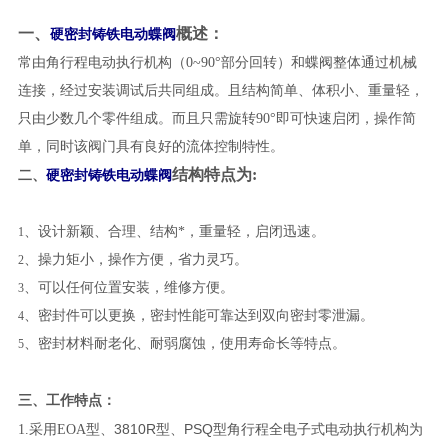
一、
概述：
硬密封铸铁电动蝶阀
常由角行程电动执行机构（
0~90°
部分回转）和蝶阀整体通过机械
连接，经过安装调试后共同组成。且结构简单、体积小、重量轻，
只由少数几个零件组成。而且只需旋转
90°
即可快速启闭，操作简
单，同时该阀门具有良好的流体控制特性。
结构特点为:
硬密封铸铁电动蝶阀
二、
、设计新颖、合理、结构*，重量轻，启闭迅速。
1
、操力矩小，操作方便，省力灵巧。
2
、可以任何位置安装，维修方便。
3
、密封件可以更换，密封性能可靠达到双向密封零泄漏。
4
、密封材料耐老化、耐弱腐蚀，使用寿命长等特点。
5
三、
工作特点：
3810R
PSQ
1.采用EOA型、
型、
型角行程全电子式电动执行机构为