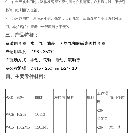
6． 在全开或全闭时，球体和阀座的密封面与介质隔离，介质通过时，不会引
起阀门密封面的侵蚀。
7． 适用范围广，通径从小到几毫米，大到几米，从高真空至高压力都可应
用。本类阀门在管道中一般应当水平安装。
三、​产品特征：
※适用介质：水、气、油品、天然气和酸碱腐蚀性介质
※适用温度：-196～350℃
※驱动方式：手动、气动、电动、液动等
※公称通径：DN15～250mm 1/2”～10”
四、主要零件材料:
工作温
阀体
阀杆
阀球
密封面
垫片
填料
适用介质
度
-29-
WCB
1Cr13
1Cr13
425℃
WC6
15CrMo
15CrMo
-29-
水、蒸