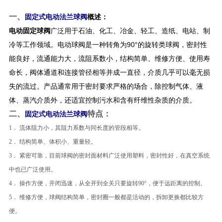
一、
固定式电动法兰球阀
概述：
电动固定球阀
广泛用于石油、化工、冶金、轻工、造纸、电站、制
冷等工作领域。电动球阀是一种转角为90°的旋转类球阀，密封性
能良好，流通能力大，流阻系数小，结构简单、维修方便、使用寿
命长，阀体通道和连接管径相等并成一直径，介质几乎可以毫无损
失的流过。产品通常用于密封要求严格的场合，除控制气体、液
体、蒸汽介质外，还适宜控制污水和含有纤维性杂质的介质。
二、
特点：
固定式电动法兰球阀
1． 流体阻力小，其阻力系数与同长度的管段相等。
2． 结构简单、体积小、重量轻。
3． 紧密可靠，目前球阀的密封面材料广泛使用塑料，密封性好，在真空系统
中也已广泛使用。
4． 操作方便，开闭迅速，从全开到全关只要旋转90°，便于远距离的控制。
5． 维修方便，球阀结构简单，密封圈一般都是活动的，拆卸更换都比较方
便。