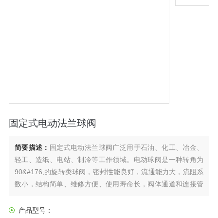
固定式电动法兰球阀
简要描述：
固定式电动法兰球阀广泛用于石油、化工、冶金、
轻工、造纸、电站、制冷等工作领域。电动球阀是一种转角为
90&#176;的旋转类球阀，密封性能良好，流通能力大，流阻系
数小，结构简单、维修方便、使用寿命长，阀体通道和连接管
径相等并成一直径，介质几乎可以毫无损失的流过。产品通常
用于密封要求严格的场合，除控制气体、液体、蒸汽介质外，
产品型号：