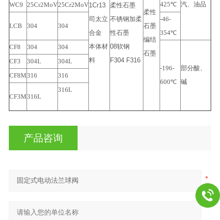
425℃
汽、油品
WC9
25Cr2MoV
25Cr2MoV
1Cr13
柔性石墨
柔性
司太立
不锈钢加柔
-46-
LCB
304
304
石墨
合金
性石墨
354℃
编结
本体材
08软钢
CF8
304
304
石墨
料
F304 F316
CF3
304L
304L
-196-
部分酸、
CF8M
316
316
600℃
碱
316L
CF3M
316L
产品咨询