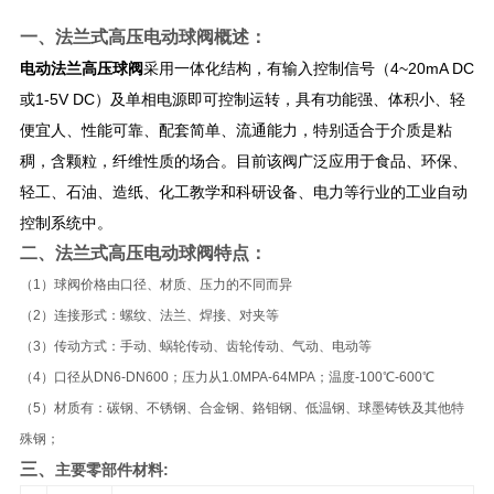
一、
法兰式高压电动球阀
概述：​
电动法兰高压球阀
采用一体化结构，有输入控制信号（4~20mA DC
或1-5V DC）及单相电源即可控制运转，具有功能强、体积小、轻
便宜人、性能可靠、配套简单、流通能力，特别适合于介质是粘
稠，含颗粒，纤维性质的场合。目前该阀广泛应用于食品、环保、
轻工、石油、造纸、化工教学和科研设备、电力等行业的工业自动
控制系统中。
二、
法兰式高压电动球阀
​特点
：
（1）球阀价格由口径、材质、压力的不同而异
（2）连接形式：螺纹、法兰、焊接、对夹等
（3）传动方式：手动、蜗轮传动、齿轮传动、气动、电动等
（4）口径从DN6-DN600；压力从1.0MPA-64MPA；温度-100℃-600℃
（5）材质有：碳钢、不锈钢、合金钢、鉻钼钢、低温钢、球墨铸铁及其他特
殊钢；
三、​
主要零部件材料: