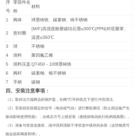
序
零部件名
材料
号
称
1
阀体
球墨铸铁、碳素钢、铸不锈钢
(M/F)高强度耐磨碳结石墨≤300℃(PPN)对莅聚苯、
2
密封圈
温度≤350℃
3
球
不锈钢
4
填料
聚四氟乙烯
5
填料压盖
QT450－10球墨铸铁
6
阀杆
碳素钢、铬不锈钢
7
手柄
碳钢
四、
安装注意事项：
（1）取掉法兰端两边的保护盖，在阀*打开的状态下进行冲洗清洁。
（2）安装前应按规定的信号（电动或气动）进行整机测试（防止因运输产生
振动影响使用性能），合格后方可上线安装（接线按电动执行机构线路图）。
（3）准备与管道连接前，须冲洗和清除干净管道中残存的杂质（这些物质可
能会损坏阀座和球）。