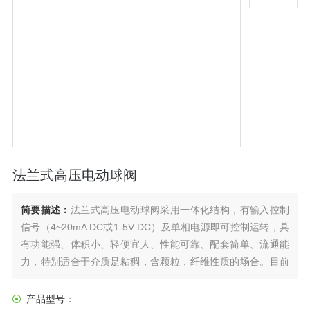
法兰式高压电动球阀
简要描述：
法兰式高压电动球阀采用一体化结构，有输入控制
信号（4~20mA DC或1-5V DC）及单相电源即可控制运转，具
有功能强、体积小、轻便宜人、性能可靠、配套简单、流通能
力，特别适合于介质是粘稠，含颗粒，纤维性质的场合。目前
该阀广泛应用于食品、环保、轻工、石油、造纸、化工教学和
科研设备、电力等行业的工业自动控制系统中。
产品型号：