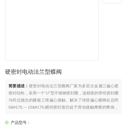
硬密封电动法兰型蝶阀
简要描述：
硬密封电动法兰型蝶阀厂家为多层次金属三偏心硬
密封结构，采用一个“U"型不锈钢密封圈，该精密的弹性密封圈
与经过抛光的蝶板三维偏心接触。解决了传统偏心蝶阀在启闭
0&#176;～10&#176;瞬间密封面仍处于滑动接触摩擦的弊病，
实现蝶板在开启瞬间密封面即分离，关闭接触即密封的效果，
达到延长使用寿命、密封性能zuijia的目的。
产品型号：