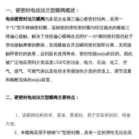
一、
硬密封电动法兰型蝶阀
概述：
电动硬密封法兰蝶阀
为多层次金属三偏心硬密封结构，采用一
个“U”型不锈钢密封圈，该精密的弹性密封圈与经过抛光的蝶板三
维偏心接触。解决了传统偏心蝶阀在启闭0°～10°瞬间密封面仍处于
滑动接触摩擦的弊病，实现蝶板在开启瞬间密封面即分离，关闭接
触即密封的效果，达到延长使用寿命、密封性能zuijia的目的。因此
被广泛地应用到介质温度≤550℃的冶金、电力、石油、化工、空
气、煤气、可燃气体以及给排水等腐蚀性介质的管道上。调节流量
和截断流体的zuijia装置。
硬密封电动法兰型蝶阀
二、
主要特点：
1、该蝶阀结构简单、紧凑、重量轻、易于安装和拆卸、维修
方便。
2、本蝶阀采用不锈钢“U”型密封圈，具有一定的弹性无论在高