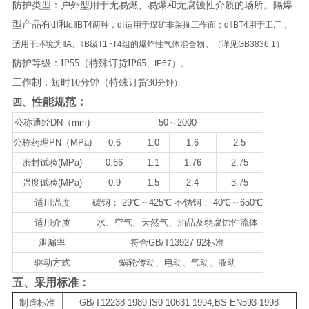
防护类型：户外型用于无易燃、易爆和无腐蚀性介质的场所。隔爆
型产品有dⅠ和d
ⅡBT4两种，dⅠ适用于煤矿非采掘工作面；dⅡBT4用于工厂，
适用于环境为ⅡA、ⅡB级T1~T4组的爆炸性气体混合物。（详见GB3836.1）
防护等级：IP55（特殊订货IP65
、IP67）。
工作制：短时10分钟（特殊订货30
分钟）
性能规范：
四、
公称通经DN（mm)
50～2000
公称药理PN（MPa)
0.6
1.0
1.6
2.5
密封试验(MPa)
0.66
1.1
1.76
2.75
强度试验(MPa)
0.9
1.5
2.4
3.75
适用温度
碳钢：-29℃～425℃ 不锈钢：-40℃～650℃
适用介质
水、空气、天然气、油品及弱腐蚀性流体
泄漏率
符合GB/T13927-92标准
驱动方式
蜗轮传动、电动、气动、液动
五、采用标准：
制造标准
GB/T12238-1989;lS0 10631-1994;BS EN593-1998