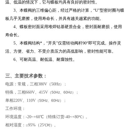
温、低温的情况下，它与蝶板均具有良好的密封性。
3、本蝶阀的三维偏心距，经过严格的计算，“U”型密封圈与蝶
板几乎无磨擦，使用寿命长，并具有越关越紧的功能。
4、蝶板密封面采用堆焊钴基硬质合金，密封面耐磨损，使用
寿命长。
5、本蝶阀结构*，“开关”仅需转动阀杆90°即可完成。操作灵
活、方便、省力、不受介质压力的高低影响，密封性能可靠。
6、可耐高温、耐低温、耐腐蚀性。
三、主要技术参数：
电源：常规，三相380V（50Hz
）；
特殊，三相660V、415V
（50Hz、60Hz）；
单相220V、110V
（50Hz、60Hz）；
工作环境：
环境温度：-20~+60℃（特殊订货-40~+80
℃）。
相对湿度：≤95%（25
℃时）。