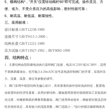
5、蝶阀结构*，“开关”仅需转动阀杆90°即可完成。操作灵活、方
便、省力、不受介质压力的高低影响，密封性能可靠；
6、耐高温、耐低温、耐腐蚀性。
三、采用标准：
设计标准:GB/T12238-1989
连接尺寸:GB/T9113.1-2000；
结构长度:GB/T12221-1989
压力试验:GB/T13927-1992；JB/T9092-1999
四、结构特点：
1、主要结构由型防爆电动执行器和阀门连接，电压AC220V或AC380V，适用
于易燃易爆场合。也可输入4-20mADC信号及电源控制阀门的开度，实现对压
力、流量、温度、液位等参数的调节。
2、阀门采用中线型结构无偏心设计，具有显著的操作扭矩低的特征，配置电
动装置时的经济性显著；采用衬胶结构，蝶板圆周形密封面精密加工至较高的
光洁度，对橡胶阀座的摩擦系数极低，阀门使用寿命较长；阀板密封面流态特
性呈线性状态，具有较小的流阻系数，阀门流阻小；*设计的模压橡胶阀座具