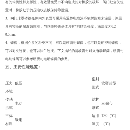
有的均衡性和支撑性，有效避免受力不均造成的对橡胶的破坏，阀门处全关位
置时，橡胶处于的压缩状态以保持零泄漏。
3、阀门球墨铸铁壳体内外表面可采用高温静电喷涂环氧树脂粉末涂层，涂层
具有较高的耐腐蚀性能，与球墨铸铁基体具有*的结合强度，涂层度为0.2—
0.5mm。
4、蝶阀，根据介质的种类不同，可以是软密封蝶阀，也可以是硬密封蝶阀，
可以对夹连接，也可以法兰连接。下文描述的是软密封对夹电动蝶阀，硬密封
电动蝶阀可以参考硬密封电动蝶阀的参数。
五、
主要性能规范：
密封
压力
低压
软密封型
形式
环境
传动
结构
电动
三偏心
形式
形式
主体
适用
120（℃）
碳钢
材料
温度
（℃）