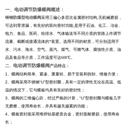
一、
电动调节防爆蝶阀
概述：
铸钢防爆型电动蝶阀
采用三偏心多层次金属密封结构,无机械磨损，
可达到零泄漏，有良好的双向密封功能,是用于石油、化工、冶金、
电力、食品、医药、给排水、气体输送等不同介质的管路上作调节
流量、截断或接通流体的*装置。选用不同的材质，可分别适用于
水、污水、海水、空气、蒸汽、煤气、可燃气体、腐蚀性介质、油
品及食品等介质，工作温度可达600℃。
电动调节防爆蝶阀
二、
产品特点：
1、蝶阀结构简单、紧凑、重量轻、易于安装和拆卸、维修方便；
2、蝶阀采用不锈钢“U”型密封圈，具有一定的弹性无论在高温、低
温的情况下，它与蝶板均具有良好的密封性；
3、蝶阀的三维偏心距，经过严格的计算，“U”型密封圈与蝶板几乎
无磨擦，使用寿命长，并具有越关越紧的功能；
4、蝶板密封面采用堆焊钴基硬质合金，密封面耐磨损，使用寿命
长；