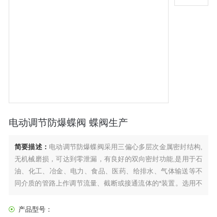
电动调节防爆蝶阀 蝶阀生产
简要描述：
电动调节防爆蝶阀采用三偏心多层次金属密封结构,
无机械磨损，可达到零泄漏，有良好的双向密封功能,是用于石
油、化工、冶金、电力、食品、医药、给排水、气体输送等不
同介质的管路上作调节流量、截断或接通流体的*装置。选用不
同的材质，可分别适用于水、污水、海水、空气、蒸汽、煤
气、可燃气体、腐蚀性介质、油品及食品等介质，工作温度可
产品型号：