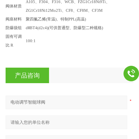
A105、F304、F316、WCB、FZG1Cr18Ni9Ti、
阀体材质
ZG1Cr18Ni12Mo2Ti、CF8、CF8M、CF3M
阀座材料
聚四氟乙烯(常温)、特制PPL(高温)
防爆级组
dⅡBT4(d2c4)(可供普通型、防爆型二种规格)
固有可调
100:1
比 R
产品咨询