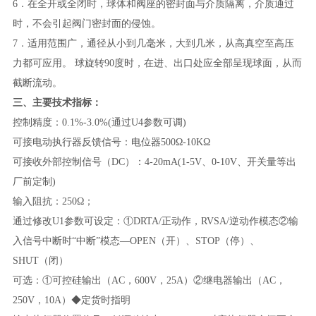
6．在全开或全闭时，球体和阀座的密封面与介质隔离，介质通过
时，不会引起阀门密封面的侵蚀。
7．适用范围广，通径从小到几毫米，大到几米，从高真空至高压
力都可应用。 球旋转
90
度时，在进、出口处应全部呈现球面，从而
截断流动。
三、主要技术指标：
控制精度：0.1%-3.0%(通过U4参数可调)
可接电动执行器反馈信号：电位器500Ω-10KΩ
可接收外部控制信号（DC）：4-20mA(1-5V、0-10V、开关量等出
厂前定制)
输入阻抗：250Ω；
通过修改U1参数可设定：①DRTA/正动作，RVSA/逆动作模态②输
入信号中断时“中断”模态—OPEN（开）、STOP（停）、
SHUT（闭）
可选：①可控硅输出（AC，600V，25A）②继电器输出（AC，
250V，10A）◆定货时指明