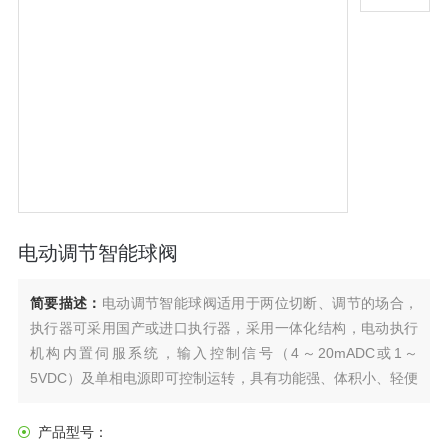
电动调节智能球阀
简要描述：
电动调节智能球阀适用于两位切断、调节的场合，
执行器可采用国产或进口执行器，采用一体化结构，电动执行
机构内置伺服系统，输入控制信号（4～20mADC或1～
5VDC）及单相电源即可控制运转，具有功能强、体积小、轻便
宜人、性能可靠、配套简单、流通能力大、特别适合于介质是
粘稠，含颗粒，纤维性质的场合。目前智能型电动球阀广泛应
产品型号：