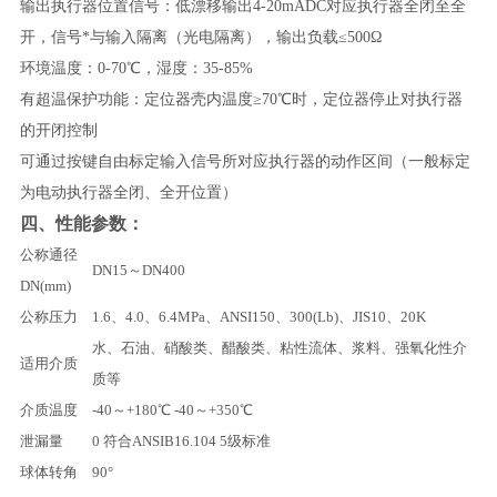
输出执行器位置信号：低漂移输出4-20mADC对应执行器全闭至全
开，信号*与输入隔离（光电隔离），输出负载≤500Ω
环境温度：0-70℃，湿度：35-85%
有超温保护功能：定位器壳内温度≥70℃时，定位器停止对执行器
的开闭控制
可通过按键自由标定输入信号所对应执行器的动作区间（一般标定
为电动执行器全闭、全开位置）
四、性能参数：
公称通径
DN15～DN400
DN(mm)
公称压力
1.6、4.0、6.4MPa、ANSI150、300(Lb)、JIS10、20K
水、石油、硝酸类、醋酸类、粘性流体、浆料、强氧化性介
适用介质
质等
介质温度
-40～+180℃ -40～+350℃
泄漏量
0 符合ANSIB16.104 5级标准
球体转角
90°