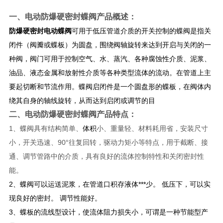
一、
电动防爆硬密封蝶阀
产品概述：
防爆硬密封电动蝶阀
可用于低压管道介质的开关控制的蝶阀是指关
闭件（阀瓣或蝶板）为圆盘，围绕阀轴旋转来达到开启与关闭的一
种阀，阀门可用于控制空气、水、蒸汽、各种腐蚀性介质、泥浆、
油品、液态金属和放射性介质等各种类型流体的流动。在管道上主
要起切断和节流作用。蝶阀启闭件是一个圆盘形的蝶板，在阀体内
绕其自身的轴线旋转，从而达到启闭或调节的目
二、
电动防爆硬密封蝶阀
产品特点：
1、蝶阀具有结构简单、
体积
小、重量轻、材料耗用省，安装尺寸
小，开关迅速、90°往复回转，驱动力矩小等特点，用于截断、接
通、调节管路中的介质，具有良好的流体控制特性和关闭密封性
能。
2、蝶阀可以运送泥浆，在管道口积存液体***少。 低压下，可以实
现良好的密封。 调节性能好。
3、蝶板的流线型设计，使流体阻力损失小，可谓是一种节能型产