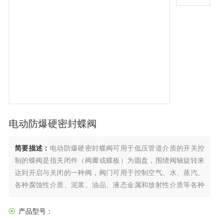
电动防爆硬密封蝶阀
简要描述：
电动防爆硬密封蝶阀可用于低压管道介质的开关控
制的蝶阀是指关闭件（阀瓣或蝶板）为圆盘，围绕阀轴旋转来
达到开启与关闭的一种阀，阀门可用于控制空气、水、蒸汽、
各种腐蚀性介质、泥浆、油品、液态金属和放射性介质等各种
类型流体的流动。在管道上主要起切断和节流作用。蝶阀启闭
件是一个圆盘形的蝶板，在阀体内绕其自身的轴线旋转，从而
产品型号：