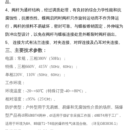
品。
4、阀杆为通杆结构，经过调质处理，有良好的综合力学性能和抗
腐蚀性，抗擦伤性。蝶阀启闭时阀杆只作旋转运动而不作升降运
行，阀杆的填料不易破坏，密封可靠。与蝶板锥销固定，外伸端为
防冲出型设计，以免在阀杆与蝶板连接处意外断裂时阀杆崩出。
5、 连接方式有法兰连接、对夹连接、对焊连接及凸耳对夹连接。
三、主要技术参数：
电源：常规，三相380V（50Hz
）；
特殊，三相660V、415V
（50Hz、60Hz）；
单相220V、110V
（50Hz、60Hz）；
工作环境：
环境温度：-20~+60℃（特殊订货-40~+80
℃）。
相对湿度：≤95%（25
℃时）。
防护类型：户外型用于无易燃、易爆和无腐蚀性介质的场所。隔爆
型产品有dⅠ和d
ⅡBT4两种，dⅠ适用于煤矿非采掘工作面；dⅡBT4用于工厂，
适用于环境为ⅡA、ⅡB级T1~T4组的爆炸性气体混合物。（详见GB3836.1）