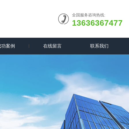
全国服务咨询热线:
13636367477
成功案例
在线留言
联系我们