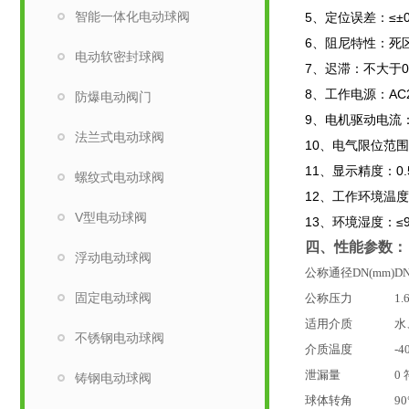
智能一体化电动球阀
5、定位误差：≤±
6、阻尼特性：死区
电动软密封球阀
7、迟滞：不大于0
8、工作电源：AC2
防爆电动阀门
9、电机驱动电流：
法兰式电动球阀
10、电气限位范围
11、显示精度：0.
螺纹式电动球阀
12、工作环境温度
V型电动球阀
13、环境湿度：≤
四、性能参数：
浮动电动球阀
公称通径DN(mm)
D
固定电动球阀
公称压力
1.
适用介质
水
不锈钢电动球阀
介质温度
-4
泄漏量
0
铸钢电动球阀
球体转角
90