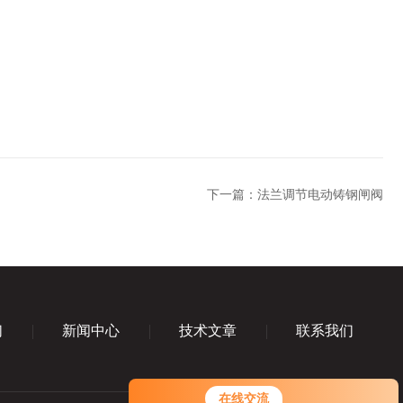
下一篇：
法兰调节电动铸钢闸阀
们
新闻中心
技术文章
联系我们
您好！欢迎前来咨询，很高兴为您
在线交流