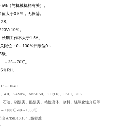
0.5%（与机械机构有关）。
值大于0.5％，无振荡。
.2S。
20V±10％。
长期工作不大于1.5A。
关限位：0～100％开限位0～
5级。
：－25～70℃。
95％RH。
N15～DN400
6、4.0、6.4MPa、ANSI150、300(Lb)、JIS10、20K
、石油、硝酸类、醋酸类、粘性流体、浆料、强氧化性介质等
0～+180℃ -40～+350℃
 符合ANSIB16.104 5级标准
°