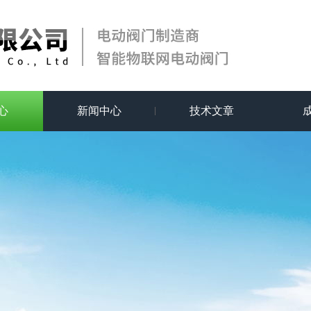
心
新闻中心
技术文章