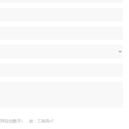
阿拉伯数字），如：三加四=7