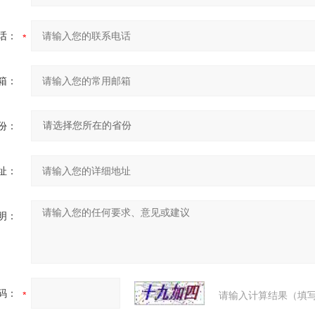
话：
箱：
份：
址：
明：
码：
请输入计算结果（填写