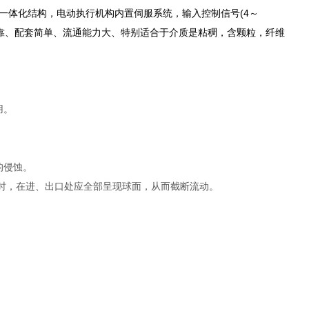
一体化结构，电动执行机构内置伺服系统，输入控制信号(4～
能可靠、配套简单、流通能力大、特别适合于介质是粘稠，含颗粒，纤维
用。
的侵蚀。
时，在进、出口处应全部呈现球面，从而截断流动。