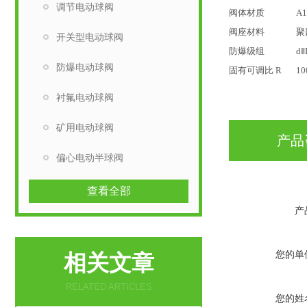
调节电动球阀
阀体材质
A
阀座材料
聚
开关型电动球阀
防爆级组
d
防爆电动球阀
固有可调比 R
10
衬氟电动球阀
矿用电动球阀
产品
偏心电动半球阀
查看全部
产
您的单
相关文章
RELATED ARTICLES
您的姓