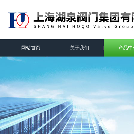
网站首页
关于我们
产品中