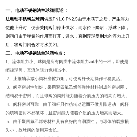
一、
概述：
电动不锈钢法兰球阀
法电动不锈钢兰球阀
供应PN1.6 PN2.5由于水满了之后，产生浮力
使他上升时，便会关闭阀门停止供水，而水位下降后，浮球下降，
则阀门由于弹簧的作用而打开，进水，直到浮球受到水的浮力上升
后，将阀门闭合才将水关闭。
二、
电动不锈钢法兰球阀
特点：
1、流体阻力小、球阀是所有阀类中流体阻力zui小的一种，即使是
缩径球阀，其流体阻力也相当小。
2、止推轴承减小阀杆磨擦力矩，可使阀杆长期操作平稳灵活。
3、阀座密封性能好，采用聚四氟乙烯等弹性材料制成的密封圈，
结构易于密封，而且球阀的阀封能力随着介质压力的增高而增大。
4、阀杆密封可靠，由于阀杆只作彷转动运而不做升降运动，阀杆
的填料密封不易破坏，且密封能力随着介质的压力增高而增大。
5、由于聚四氟乙烯等材料具有良好的自润滑性，与球体的磨擦损
失小，故球阀的使用寿命长。