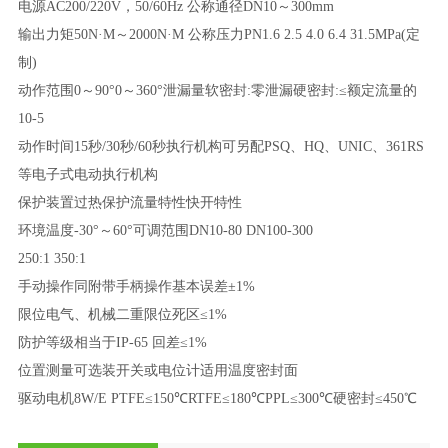
电源AC200/220V，50/60Hz 公称通径DN10～300mm
输出力矩50N·M～2000N·M 公称压力PN1.6 2.5 4.0 6.4 31.5MPa(定
制)
动作范围0～90°0～360°泄漏量软密封:零泄漏硬密封:≤额定流量的
10-5
动作时间15秒/30秒/60秒执行机构可另配PSQ、HQ、UNIC、361RS
等电子式电动执行机构
保护装置过热保护流量特性快开特性
环境温度-30°～60°可调范围DN10-80 DN100-300
250:1 350:1
手动操作同附带手柄操作基本误差±1%
限位电气、机械二重限位死区≤1%
防护等级相当于IP-65 回差≤1%
位置测量可选装开关或电位计适用温度密封面
驱动电机8W/E PTFE≤150℃RTFE≤180℃PPL≤300℃硬密封≤450℃