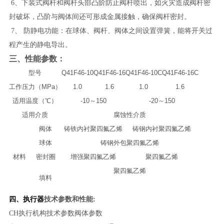
6、下装式阀杆和阀杆头部凸阶防止阀杆喷出，如火灾造成阀杆密
封破坏，凸阶与阀体间还可形成金属接触，确保阀杆密封。
7、 防静电功能：在球体、阀杆、阀体之间设置弹簧，能将开关过
程产生的静电导出。
三、性能参数：
型号
Q41F46-10
Q41F46-16
Q41F46-10C
Q41F46-16C
工作压力（MPa）
1.0
1.6
1.0
1.6
适用温度（℃）
-10～150
-20～150
适用介质
腐蚀性介质
阀体
铸铁内衬聚四氟乙烯
铸钢内衬聚四氟乙烯
球体
铸钢外包聚四氟乙烯
材料
密封圈
增强聚四氟乙烯
聚四氟乙烯
聚四氟乙烯
填料
四、执行器
技术参数和性能:
CH执行机构技术参数阀体参数