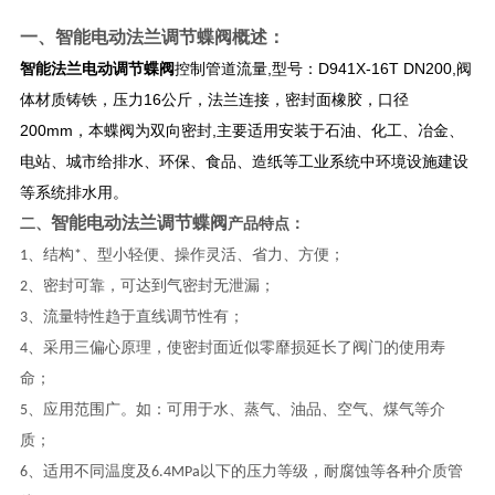
一、
智能电动法兰调节蝶阀
概述：
智能法兰电动调节蝶阀
控制管道流量,型号：D941X-16T DN200,阀
体材质铸铁，压力16公斤，法兰连接，密封面橡胶，口径
200mm，本蝶阀为双向密封,主要适用安装于石油、化工、冶金、
电站、城市给排水、环保、食品、造纸等工业系统中环境设施建设
等系统排水用。
智能电动法兰调节蝶阀
二、
产品特点：
1、结构*、型小轻便、操作灵活、省力、方便；
2、密封可靠，可达到气密封无泄漏；
3、流量特性趋于直线调节性有；
4、采用三偏心原理，使密封面近似零靡损延长了阀门的使用寿
命；
5、应用范围广。如：可用于水、蒸气、油品、空气、煤气等介
质；
6、适用不同温度及6.4MPa以下的压力等级，耐腐蚀等各种介质管