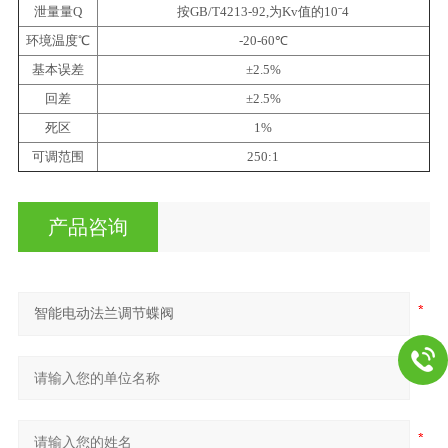
泄量量Q
按GB/T4213-92,为Kv值的10ˉ4
环境温度℃
-20-60℃
基本误差
±2.5%
回差
±2.5%
死区
1%
可调范围
250:1
产品咨询