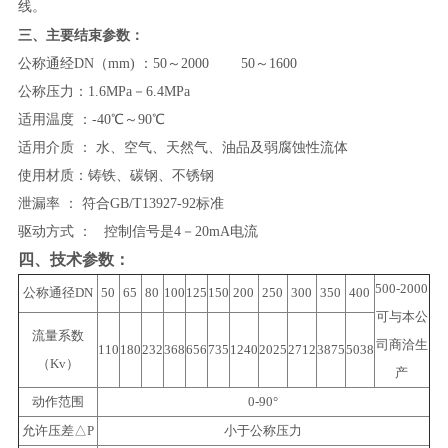
线。
三、主要结束参数：
公称通经DN（mm) ：50～2000 50～1600
公称压力：1.6MPa－6.4MPa
适用温度 ：-40℃～90℃
适用介质 ： 水、空气、天然气、油品及弱腐蚀性流体
使用材质：铸铁、碳钢、不锈钢
泄漏率 ： 符合GB/T13927-92标准
驱动方式 ： 控制信号是4－20mA电流
四、技术参数：
500-2000
公称通径DN
50
65
80
100
125
150
200
250
300
350
400
可与本公
流量系数
司商洽生
110
180
232
368
656
735
1240
2025
2712
3875
5038
（Kv）
产
动作范围
0-90°
允许压差△P
小于公称压力