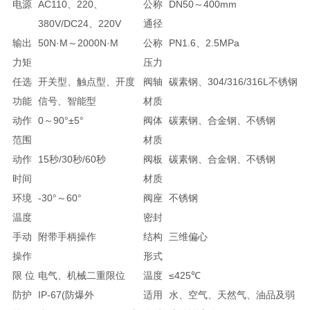
电源
AC110、220、
公称
DN50～400mm
380V/DC24、220V
通径
输出
50N·M～2000N·M
公称
PN1.6、2.5MPa
力矩
压力
任选
开关型、触点型、开度
阀轴
碳素钢、304/316/316L不锈钢
功能
信号、智能型
材质
动作
0～90°±5°
阀体
碳素钢、合金钢、不锈钢
范围
材质
动作
15秒/30秒/60秒
阀板
碳素钢、合金钢、不锈钢
时间
材质
环境
-30°～60°
阀座
不锈钢
温度
密封
手动
附带手柄操作
结构
三维偏心
操作
形式
限 位
电气、机械二重限位
温度
≤425℃
防护
IP-67(防爆外
适用
水、空气、天然气、油品及弱