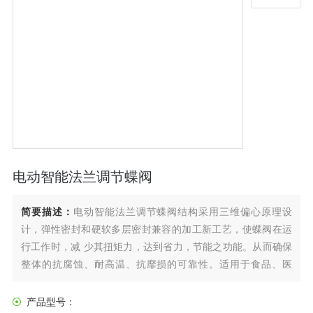
电动智能法兰调节蝶阀
简要描述：
电动智能法兰调节蝶阀结构采用三维偏心原理设
计，弹性密封和硬软多层密封兼容的加工新工艺，使蝶阀在运
行工作时，减 少其扭矩力，达到省力，节能之功能。从而确保
整体的抗腐蚀、耐高温、抗靡损的可靠性。适用于食品、医
药、石油化工、电厂、钢厂、工业环保水处理及高层建 筑、供
排水管道上作调节流量和截断流体装置。
产品型号：