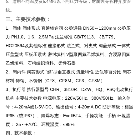
6、适用不同温度及6.4MPa以下的压力等级，耐腐蚀等各种介质管
线。
三、主要技术参数：
1、阀体 阀体形式 直通铸造阀 公称通径 DN50～1200mm 公称压
力 PN1.0、1.6、2.5MPa 法兰标准 GB/T9113、 JB/T79、
HG20594及其他标准 连接形式 法兰式、对夹式 阀盖形式 一体式
压盖型式 压板压紧式 密封填料 V型聚四氟乙烯填料、含浸聚四氟
乙烯填料、石棉编织填料、柔性石墨
2、阀内件 阀芯形式 "蝶"型垂直板式 流量特性 近似等百分比 阀芯
材料 铸钢、不锈钢（CF8、CF8M、CF3、CF3M）
3、执行器 执行器型号 CHR、3810R、DZW、HQ、PSQ电动执行
机构 主要技术参数 电源电压：220V/50Hz、380V/50Hz、输入信
号：4-20mA或1-5V·DC、输出信号：4-20mA·DC 防护等级：相当
IP65（或IP67）、隔爆标志：ExdⅡBT4、手操功能：手柄 环境温
度：-25～+70℃、环境湿度：≤95%
四
、技术参数：