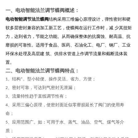
一、
电动智能法兰调节蝶阀
概述：
电动智能调节法兰蝶阀
结构采用三维偏心原理设计，弹性密封和硬
软多层密封兼容的加工新工艺，使蝶阀在运行工作时，减 少其扭矩
力，达到省力，节能之功能。从而确保整体的抗腐蚀、耐高温、抗
靡损的可靠性。适用于食品、医药、石油化工、电厂、钢厂、工业
环保水处理及高层建 筑、供排水管道上作调节流量和截断流体装
置。
二、
电动智能法兰调节蝶阀
特点：
1、结构*、型小轻便、操作灵活、省力、方便；
2、密封可靠，可达到气密封无泄漏；
3、流量特性趋于直线调节性有；
4、采用三偏心原理，使密封面近似零靡损延长了阀门的使用寿
命；
5、应用范围广。如：可用于水、蒸气、油品、空气、煤气等介
质；