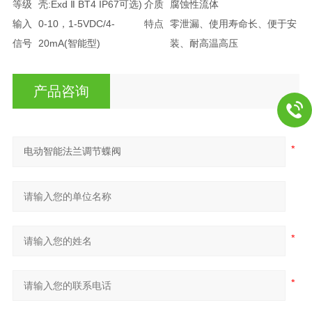
等级
壳:Exd Ⅱ BT4 IP67可选)
介质
腐蚀性流体
输入
0-10，1-5VDC/4-
特点
零泄漏、使用寿命长、便于安
信号
20mA(智能型)
装、耐高温高压
产品咨询