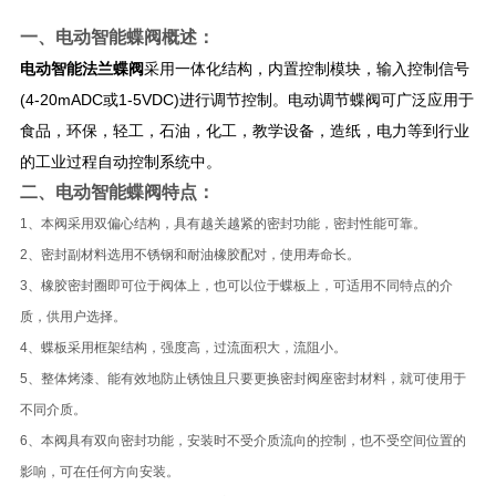
一、
电动智能蝶阀
概述：
电动智能法兰蝶阀
采用一体化结构，内置控制模块，输入控制信号
(4-20mADC或1-5VDC)进行调节控制。电动调节蝶阀可广泛应用于
食品，环保，轻工，石油，化工，教学设备，造纸，电力等到行业
的工业过程自动控制系统中。
二、
电动智能蝶阀
特点：
1、本阀采用双偏心结构，具有越关越紧的密封功能，密封性能可靠。
2、密封副材料选用不锈钢和耐油橡胶配对，使用寿命长。
3、橡胶密封圈即可位于阀体上，也可以位于蝶板上，可适用不同特点的介
质，供用户选择。
4、蝶板采用框架结构，强度高，过流面积大，流阻小。
5、整体烤漆、能有效地防止锈蚀且只要更换密封阀座密封材料，就可使用于
不同介质。
6、本阀具有双向密封功能，安装时不受介质流向的控制，也不受空间位置的
影响，可在任何方向安装。