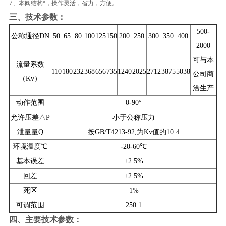
7、本阀结构*，操作灵活，省力，方便。
三、技术参数：
500
-
公称通径DN
50
65
80
100
125
150
200
250
300
350
400
2000
可与本
流量系数
110
180
232
368
656
735
1240
2025
2712
3875
5038
公司商
（Kv）
洽生产
动作范围
0
-
90°
允许压差△P
小于公称压力
泄量量Q
按GB/T4213
-
92,为Kv值的10ˉ4
环境温度℃
-
20
-
60℃
基本误差
±2.5%
回差
±2.5%
死区
1%
可调范围
250:1
四、主要技术参数：