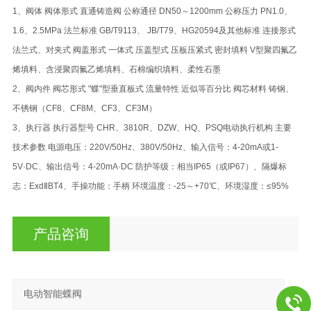
1、阀体 阀体形式 直通铸造阀 公称通径 DN50～1200mm 公称压力 PN1.0、
1.6、2.5MPa 法兰标准 GB/T9113、 JB/T79、HG20594及其他标准 连接形式
法兰式、对夹式 阀盖形式 一体式 压盖型式 压板压紧式 密封填料 V型聚四氟乙
烯填料、含浸聚四氟乙烯填料、石棉编织填料、柔性石墨
2、阀内件 阀芯形式 "蝶"型垂直板式 流量特性 近似等百分比 阀芯材料 铸钢、
不锈钢（CF8、CF8M、CF3、CF3M）
3、执行器 执行器型号 CHR、3810R、DZW、HQ、PSQ电动执行机构 主要
技术参数 电源电压：220V/50Hz、380V/50Hz、输入信号：4-20mA或1-
5V·DC、输出信号：4-20mA·DC 防护等级：相当IP65（或IP67）、隔爆标
志：ExdⅡBT4、手操功能：手柄 环境温度：-25～+70℃、环境湿度：≤95% ​
产品咨询