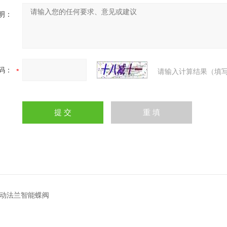
明：
码：
请输入计算结果（填写
X电动法兰智能蝶阀