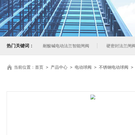
热门关键词：
耐酸碱电动法兰智能闸阀
硬密封法兰闸
当前位置：
首页
>
产品中心
>
电动球阀
>
不锈钢电动球阀