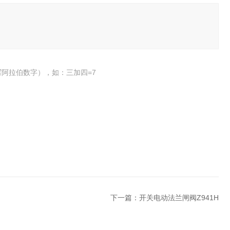
阿拉伯数字），如：三加四=7
下一篇：
开关电动法兰闸阀Z941H