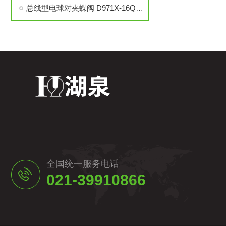
总线型电球对夹蝶阀 D971X-16Q DN100 电动对夹软密封蝶阀
全国统一服务电话
021-39910866