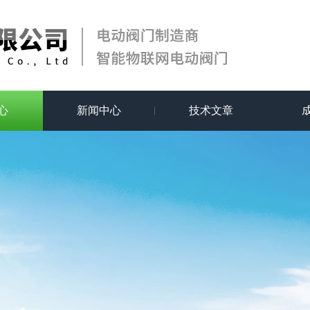
心
新闻中心
技术文章