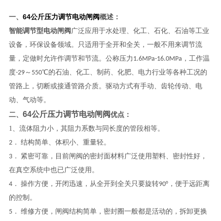
64公斤压力调节电动闸阀
一、
概述：
智能调节型电动闸阀
广泛应用于水处理、化工、石化、石油等工业
设备，环保设备领域。
只适用于全开和全关，一般不用来调节流
量，定做时允许作调节和节流。公称压力1.6MPa-16.0MPa，工作温
度-29～550℃的石油、化工、制药、化肥、电力行业等各种工况的
管路上，切断或接通管路介质。驱动方式有手动、齿轮传动、电
动、气动等。
64公斤压力调节电动闸阀
二、
优点：
1、
流体阻力小，其阻力系数与同长度的管段相等。
2． 结构简单、体积小、重量轻。
3． 紧密可靠，目前闸阀的密封面材料广泛使用塑料、密封性好，
在真空系统中也已广泛使用。
4． 操作方便，开闭迅速，
从全开到全关只要旋转90°，便于远距离
的控制。
5． 维修方便，闸阀结构简单，密封圈一般都是活动的，拆卸更换