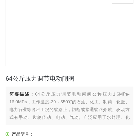
64公斤压力调节电动闸阀
简要描述：
64公斤压力调节电动闸阀公称压力1.6MPa-
16.0MPa，工作温度-29～550℃的石油、化工、制药、化肥、
电力行业等各种工况的管路上，切断或接通管路介质。驱动方
式有手动、齿轮传动、电动、气动。广泛应用于水处理、化
工、石化、石油等工业设备，环保设备领域。只适用于全开和
全关，一般不用来调节流量，定做时允许作调节和节流。
产品型号：