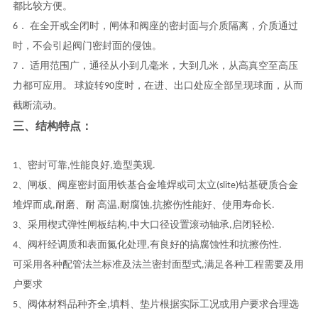
都比较方便。
6． 在全开或全闭时，闸体和阀座的密封面与介质隔离，介质通过
时，不会引起阀门密封面的侵蚀。
7． 适用范围广，通径从小到几毫米，大到几米，从高真空至高压
力都可应用。 球旋转90度时，在进、出口处应全部呈现球面，从而
截断流动。
三、​结构特点：
1、密封可靠,性能良好,造型美观.
2、
闸板、阀座密封面用铁基合金堆焊或司太立(slite)钴基硬质合金
堆焊而成,耐磨、耐 高温,耐腐蚀,抗擦伤性能好、使用寿命长.
3、采用楔式弹性闸板结构,中大口径设置滚动轴承,启闭轻松.
4、
阀杆经调质和表面氮化处理,有良好的搞腐蚀性和抗擦伤性.
可采用各种配管法兰标准及法兰密封面型式,满足各种工程需要及用
户要求
5、
阀体材料品种齐全,填料、垫片根据实际工况或用户要求合理选