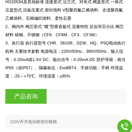
HG20594及其他标准 连接形式 法兰式、对夹式 阀盖形式 一体式
压盖型式 压板压紧式 密封填料 V型聚四氟乙烯填料、含浸聚四氟
乙烯填料、石棉编织填料、柔性石墨
2、阀内件 阀芯形式 "蝶"型垂直板式 流量特性 近似等百分比 阀芯
材料 铸钢、不锈钢（CF8、CF8M、CF3、CF3M）
3、执行器 执行器型号 CHR、3810R、DZW、HQ、PSQ电动执行
机构 主要技术参数 电源电压：220V/50Hz、380V/50Hz、输入信
号：4-20mA或1-5V·DC、输出信号：4-20mA·DC 防护等级：相当
IP65（或IP67）、隔爆标志：ExdⅡBT4、手操功能：手柄 环境温
度：-25～+70℃、环境湿度：≤95%
产品咨询