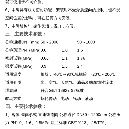
就可使用于不同介质。
6、本阀具有双向密封功能，安装时不受介质流向的控制，也不受
空间位置的影响，可在任何方向安装。
7、本阀结构*，操作灵活，省力，方便。
三、
主要技术参数：
公称通经DN（mm)
50～2000
50～1600
公称药理PN（MPa)
0.6
1.0
1.6
密封试验(MPa)
0.66
1.1
1.76
强度试验(MPa)
0.9
1.5
2.4
适用温度
橡胶：-40℃～90℃氟橡胶：-20℃～200℃
适用介质
水、空气、天然气、油品及弱腐蚀性流体
泄漏率
符合GB/T13927-92标准
驱动方式
蜗轮传动、电动、气动、液动
四、
主要技术参数：
1、阀体 阀体形式 直通铸造阀 公称通径 DN50～1200mm 公称压
力 PN1.0、1.6、2.5MPa 法兰标准 GB/T9113、 JB/T79、