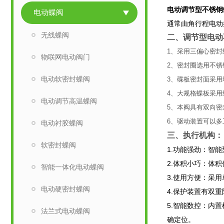
电动
调节型
不锈钢
电动蝶阀
通常由角行程电动
无线蝶阀
二、
调节型电动
1、
采用三偏心密封
物联网电动阀门
2、密封圈选用不
电动软密封蝶阀
3、碟板密封面采
4、大规格蝶板采
电动调节高温蝶阀
5、本阀具有双向
6、驱动装置可以多
电动衬胶蝶阀
三、执行机构：
软密封蝶阀
1.功能强劲：智
2.体积小巧：体
智能一体化电动蝶阀
3.使用方便：采
电动硬密封蝶阀
4.保护装置有双
5.智能数控：内置
法兰式电动蝶阀
确定位。