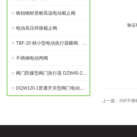
铬钼钢材质耐高温电动截止阀
验证
电动高压焊接截止阀
TBF-20 精小型电动执行器蝶阀、球阀和风门挡板用
不锈钢电动闸阀
阀门防爆型阀门执行器 DZW45-24E ExdIIBT4防爆
DQW120-1普通开关型阀门电动装置
上一篇：
25P不