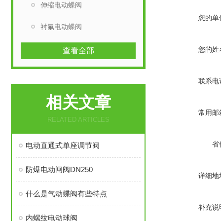
伸缩电动蝶阀
您的单
衬氟电动蝶阀
您的姓
查看全部
联系电
相关文章
常用邮
RELATED ARTICLES
省
电动直通式单座调节阀
防爆电动闸阀DN250
详细地
什么是气动蝶阀有些特点
补充说
内螺纹电动球阀