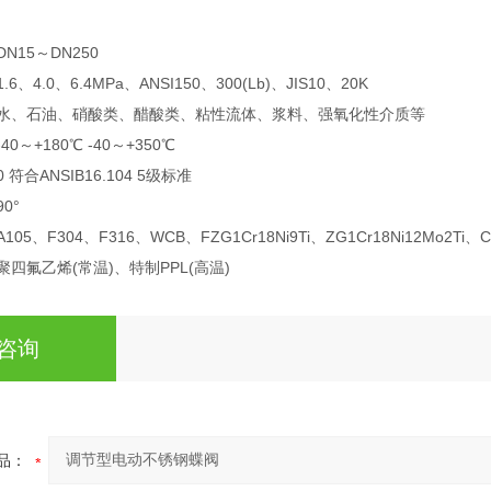
DN15～DN250
1.6、4.0、6.4MPa、ANSI150、300(Lb)、JIS10、20K
水、石油、硝酸类、醋酸类、粘性流体、浆料、强氧化性介质等
-40～+180℃ -40～+350℃
0 符合ANSIB16.104 5级标准
90°
A105、F304、F316、WCB、FZG1Cr18Ni9Ti、ZG1Cr18Ni12Mo2Ti
聚四氟乙烯(常温)、特制PPL(高温)
咨询
品：