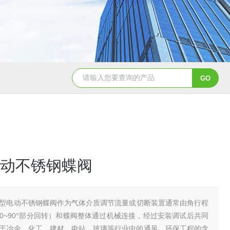
造纸行业电动刀闸阀选型
dn200湖泉电动截止阀
一体
动不锈钢蝶阀
型电动不锈钢蝶阀​作为气体介质调节流量或切断装置通常由角行程
0~90°部分回转）和蝶阀整体通过机械连接，经过安装调试后共同
于冶金、化工、建材、电站、玻璃等行业中的通风、环保工程的含