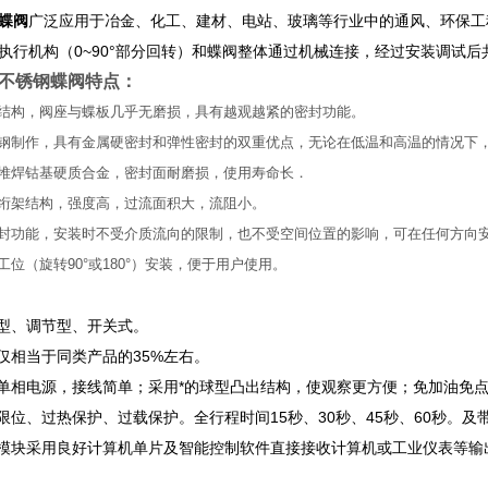
蝶阀
广泛应用于冶金、化工、建材、电站、玻璃等行业中的通风、环保工
执行机构（0~90°部分回转）和蝶阀整体通过机械连接，经过安装调试后
不锈钢蝶阀
特点：
结构，阀座与蝶板几乎无磨损，具有越观越紧的密封功能。
锈钢制作，具有金属硬密封和弹性密封的双重优点，无论在低温和高温的情况下
用堆焊钴基硬质合金，密封面耐磨损，使用寿命长．
用绗架结构，强度高，过流面积大，流阻小。
密封功能，安装时不受介质流向的限制，也不受空间位置的影响，可在任何方向
工位（旋转90°或180°）安装，便于用户使用。
能型、调节型、开关式。
积仅相当于同类产品的35%左右。
用单相电源，接线简单；采用*的球型凸出结构，使观察更方便；免加油免
重限位、过热保护、过载保护。全行程时间15秒、30秒、45秒、60秒。及
模块采用良好计算机单片及智能控制软件直接接收计算机或工业仪表等输出的标准