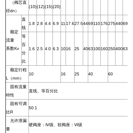
（阀芯直
(10)
(12)
(15)
(20)
径dn）
直
1.8
2.8
4.4
6.9
11
17.6
27.5
44
69
110
176
275
440
690
1
线
额定
等
流量
百
系数Kv
1.6
2.5
4.0
6.3
10
16
25
40
63
100
160
250
400
630
1
分
比
额定行程
10
16
25
40
60
1
L（mm）
固有流量
直线、等百分比
特性
固有可调
50:1
比R
允许泄漏
硬阀座：Ⅳ级、软阀座：Ⅵ级
量