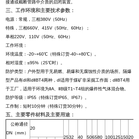
接通或截断管路中介质的启闭装置。
三、
工作环境和主要技术参数：
电源：常规，三相380V（50Hz）
特殊，三相660V、415V（50Hz、60Hz）；
单相220V、110V（50Hz、60Hz）
工作环境：
环境温度：-20~+60℃（特殊订货-40~+80℃）。
相对湿度：≤95%（25℃时）。
防护类型：户外型用于无易燃、易爆和无腐蚀性介质的场所。隔爆
型产品有dⅠ和dⅡBT4两种，dⅠ适用于煤矿非采掘工作面；dⅡBT4用
于工厂，适用于环境为ⅡA、ⅡB级T1~T4组的爆炸性气体混合物。
防护等级：IP55（特殊订货IP65、IP67）。
工作制：短时10分钟（特殊订货30分钟）。
五、主要零件材料及主要用途：
公称通径
20
DN（mm）
25
32
40
50
65
80
100
125
150
200
2