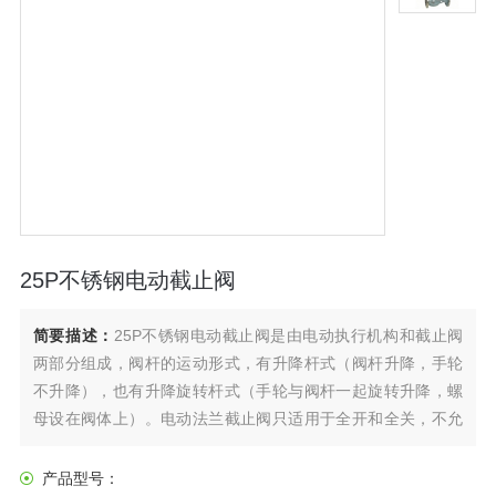
25P不锈钢电动截止阀
简要描述：
25P不锈钢电动截止阀是由电动执行机构和截止阀
两部分组成，阀杆的运动形式，有升降杆式（阀杆升降，手轮
不升降），也有升降旋转杆式（手轮与阀杆一起旋转升降，螺
母设在阀体上）。电动法兰截止阀只适用于全开和全关，不允
许作调节和节流。电动法兰截止阀的启闭件是塞形的阀瓣，密
封面呈平面或锥面，阀瓣沿流体的中心线作直线运动。
产品型号：