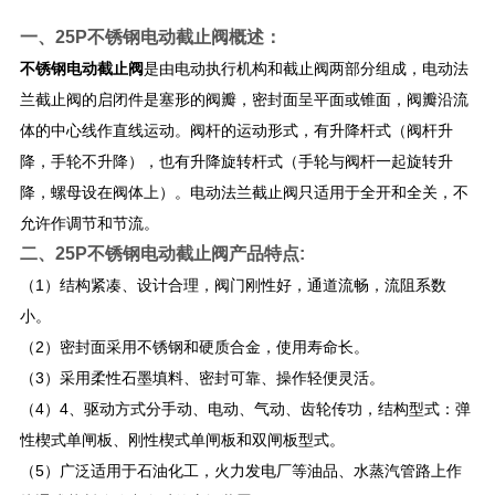
一、
25P不锈钢电动截止阀
概述：
不锈钢电动截止阀
是由电动执行机构和截止阀两部分组成，电动法
兰截止阀的启闭件是塞形的阀瓣，密封面呈平面或锥面，阀瓣沿流
体的中心线作直线运动。阀杆的运动形式，有升降杆式（阀杆升
降，手轮不升降），也有升降旋转杆式（手轮与阀杆一起旋转升
降，螺母设在阀体上）。电动法兰截止阀只适用于全开和全关，不
允许作调节和节流。
二、
25P不锈钢电动截止阀
产品特点:
（1）结构紧凑、设计合理，阀门刚性好，通道流畅，流阻系数
小。
（2）密封面采用不锈钢和硬质合金，使用寿命长。
（3）采用柔性石墨填料、密封可靠、操作轻便灵活。
（4）4、驱动方式分手动、电动、气动、齿轮传功，结构型式：弹
性楔式单闸板、刚性楔式单闸板和双闸板型式。
（5）广泛适用于石油化工，火力发电厂等油品、水蒸汽管路上作