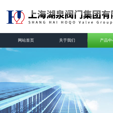
网站首页
关于我们
产品中