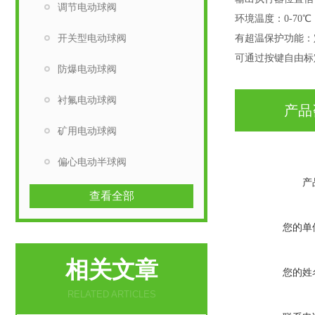
调节电动球阀
环境温度：0-70℃
开关型电动球阀
有超温保护功能：
可通过按键自由标
防爆电动球阀
衬氟电动球阀
产品
矿用电动球阀
偏心电动半球阀
产
查看全部
您的单
相关文章
您的姓
RELATED ARTICLES