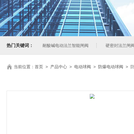
热门关键词：
耐酸碱电动法兰智能闸阀
硬密封法兰闸
当前位置：
首页
>
产品中心
>
电动球阀
>
防爆电动球阀
>