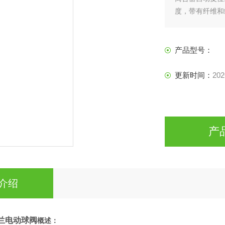
度，带有纤维和
适应的供水压力
短、工作稳定可
产品型号：
更新时间：
202
产
介绍
兰电动球阀
概述：