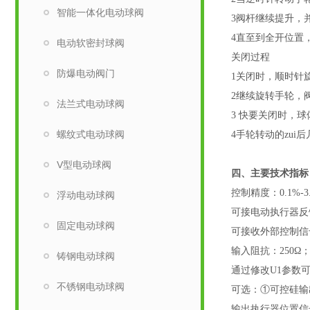
智能一体化电动球阀
3阀杆继续提升，
4直至到全开位置
电动软密封球阀
关闭过程
防爆电动阀门
1关闭时，顺时针
2继续旋转手轮，
法兰式电动球阀
3 快要关闭时，球
螺纹式电动球阀
4手轮转动的zu
V型电动球阀
四、主要技术指标
控制精度：0.1%-3
浮动电动球阀
可接电动执行器反馈
固定电动球阀
可接收外部控制信号（
输入阻抗：250Ω
铸钢电动球阀
通过修改U1参数可
不锈钢电动球阀
可选：①可控硅输出
输出执行器位置信号