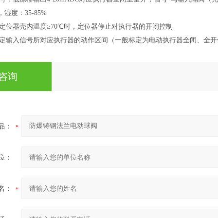
，湿度：35-85%
定位器壳内温度≥70℃时，定位器停止对执行器的开闭控制
定输入信号所对应执行器的动作区间（一般标定为电动执行器全闭、全
咨询
品：
位：
名：