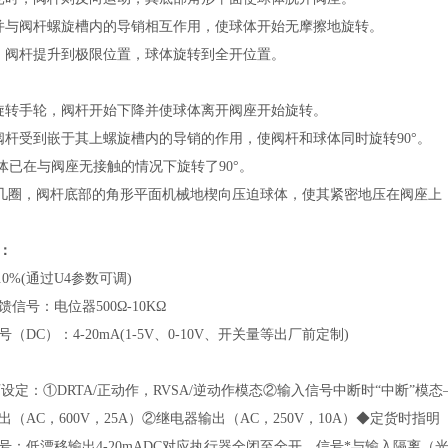
并与阀杆螺旋槽内的导销相互作用，使球体开始无摩擦地旋转。
，阀杆提升到极限位置，球体旋转到全开位置。
旋转手轮，阀杆开始下降并使球体离开阀座开始旋转。
阀杆受到嵌于其上螺旋槽内的导销的作用，使阀杆和球体同时旋转90°。
体已在与阀座无接触的情况下旋转了90°。
i后几圈，阀杆底部的角形平面机械地楔向压迫球体，使其紧密地压在阀座上
：
.0%(通过U4参数可调)
信号：电位器500Ω-10KΩ
DC）：4-20mA(1-5V、0-10V、开关量等出厂前定制)
；
设定：①DRTA/正动作，RVSA/逆动作模态②输入信号中断时“中断”模态—
（AC，600V，25A）②继电器输出（AC，250V，10A）◆定货时指明
：低漂移输出4-20mADC对应执行器全闭至全开，信号*与输入隔离（光