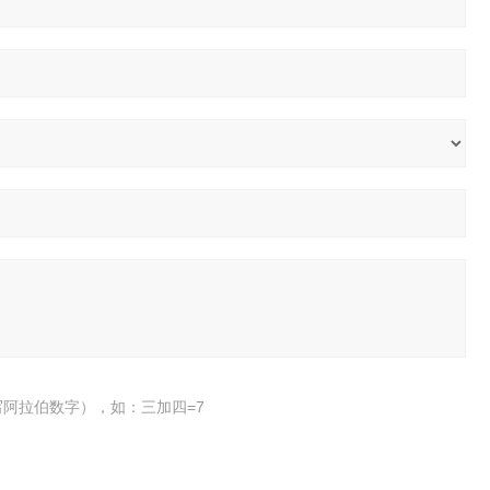
阿拉伯数字），如：三加四=7