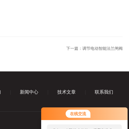
下一篇：
调节电动智能法兰闸阀
们
新闻中心
技术文章
联系我们
在线交流