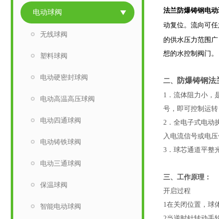
法兰防爆铸钢电动
电动球阀
动复位。流向可任
无线球阀
的供水压力范围广
想的水控制阀门。
塑料球阀
电动硬密封球阀
防爆铸钢法
二、
1．流体阻力小，是所
电动高温高压球阀
号，即可控制运转
电动四通球阀
2．全电子式电动
入电流信号或电压
电动铸铁球阀
3．球芯通道平整
电动三通球阀
三、工作原理：
保温球阀
开启过程
1在关闭位置，球体受
智能电动球阀
2当逆时针转动手