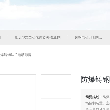
阀
压盖型式自动化调节阀-截止阀
铸钢电动刀闸阀
防爆铸钢法兰电动球阀
防爆铸钢
简要描述：
防爆
场控制装置。主
离合器自动复位