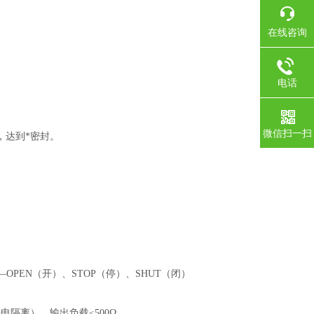
在线咨询
电话
微信扫一扫
，达到*密封。
OPEN（开）、STOP（停）、SHUT（闭）
电隔离），输出负载≤500Ω