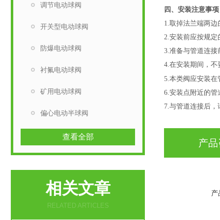
调节电动球阀
四、
安装
注意事项
1.取掉法兰端两
开关型电动球阀
2.安装前应按规
防爆电动球阀
3.准备与管道连
4.在安装期间，
衬氟电动球阀
5.本类阀应安装
矿用电动球阀
6.安装点附近的
7.与管道连接后
偏心电动半球阀
查看全部
产品
相关文章
产
RELATED ARTICLES