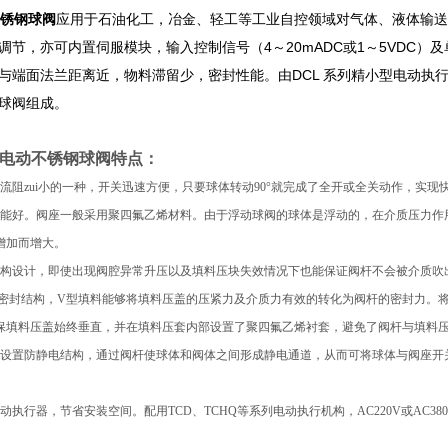
不锈钢球阀
应用于石油化工，冶金、轻工等工业自控领域对气体、液体输送
调节，亦可内置伺服模块，输入控制信号（4～20mADC或1～5VDC
与端面法兰距离近，物料滞留少，密封性能。由DCL 系列精小型电动执
球阀组成。​
矿用电动不锈钢球阀
特点：
流阻zui小的一种，开关迅速方便，只要球体转动90°就完成了全开或全关动作，实现
性能好。阀座一般采用聚四氟乙烯材料。由于浮动球阀的球体是浮动的，在介质压力作
增加而增大。
结构设计，即使出现阀腔异常升压以及填料压块失效情况下也能保证阀杆不会被介质吹
型密封结构，V型填料能够将填料压盖的压紧力及介质力有效的转化为阀杆的密封力。
保填料压盖始终垂直，并在填料压套内部设置了聚四氟乙烯衬套，避免了阀杆与填料
求设置防静电结构，通过阀杆使球体和阀体之间形成静电通道，从而可将球体与阀座开
气动执行器，节省安装空间。配用
TC
D、TCHQ等系列电动执行机构，AC220V或AC