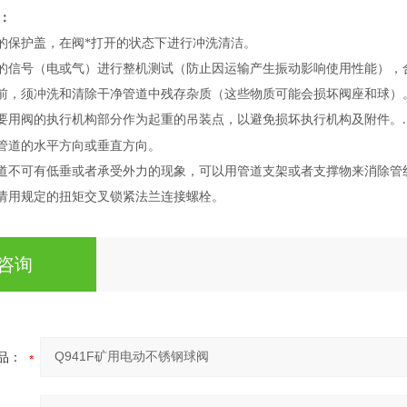
：
边的保护盖，在阀*打开的状态下进行冲洗清洁。
定的信号（电或气）进行整机测试（防止因运输产生振动影响使用性能）
接前，须冲洗和清除干净管道中残存杂质（这些物质可能会损坏阀座和球）
不要用阀的执行机构部分作为起重的吊装点，以避免损坏执行机构及附件。
.
在管道的水平方向或垂直方向。
管道不可有低垂或者承受外力的现象，可以用管道支架或者支撑物来消除管
，请用规定的扭矩交叉锁紧法兰连接螺栓。
咨询
品：