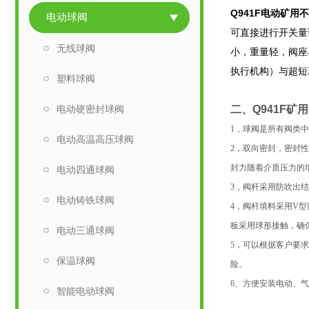
Q941F电动矿用
电动球阀
可直接进行开关量
无线球阀
小，重量轻，阀座
执行机构）与超短
塑料球阀
电动硬密封球阀
二、
Q941F
1，球阀是所有阀类中
电动高温高压球阀
2，双向密封，密封
封力随着介质压力的
电动四通球阀
3，阀杆采用防吹出
电动铸铁球阀
4，阀杆填料采用V
板采用球形接触，确
电动三通球阀
5，可以根据客户要
保温球阀
险。
6、方便安装电动、
智能电动球阀