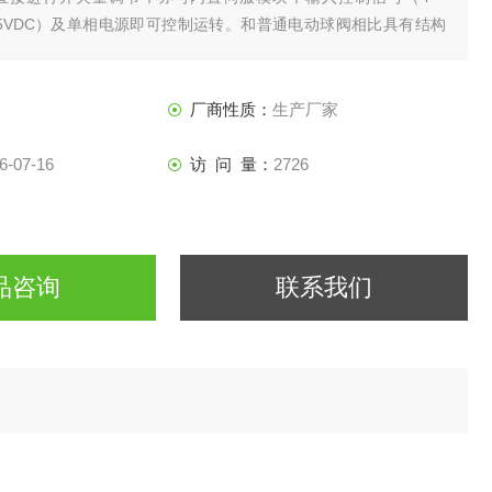
1～5VDC）及单相电源即可控制运转。和普通电动球阀相比具有结构
重量轻，阀座与端面法兰距离近，物料滞留少，密封性能。
厂商性质：
生产厂家
6-07-16
访 问 量：
2726
品咨询
联系我们