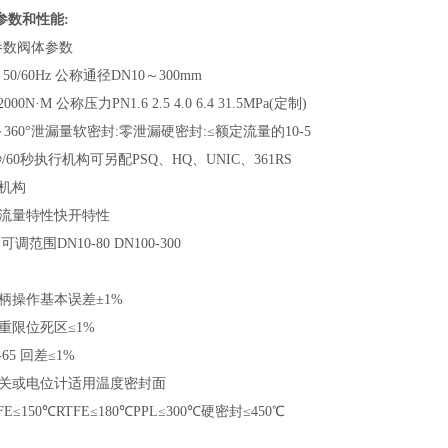
参数和性能:
参数阀体参数
，50/60Hz 公称通径DN10～300mm
0N·M 公称压力PN1.6 2.5 4.0 6.4 31.5MPa(定制)
～360°泄漏量软密封:零泄漏硬密封:≤额定流量的10-5
秒/60秒执行机构可另配PSQ、HQ、UNIC、361RS
机构
流量特性快开特性
可调范围DN10-80 DN100-300
柄操作基本误差±1%
重限位死区≤1%
65 回差≤1%
关或电位计适用温度密封面
E≤150℃RTFE≤180℃PPL≤300℃硬密封≤450℃