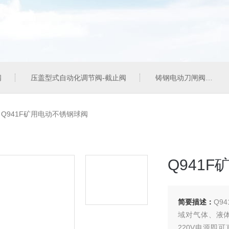
阀
压盖型式自动化调节阀-截止阀
铸钢电动刀闸阀
>
Q941F矿用电动不锈钢球阀
Q941
简要描述：
Q9
域对气体、液
220V电源即