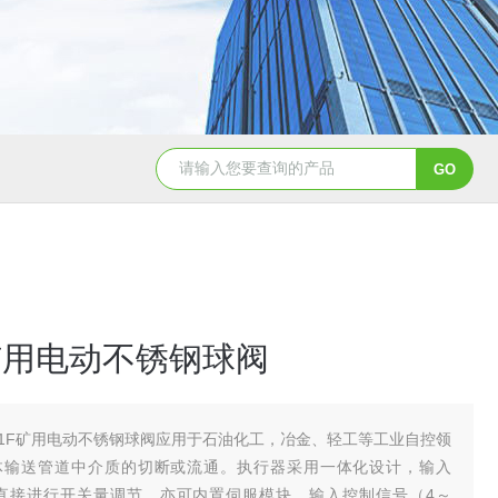
造纸行业电动刀闸阀选型
dn200湖泉电动截止阀
一体
F矿用电动不锈钢球阀
41F矿用电动不锈钢球阀应用于石油化工，冶金、轻工等工业自控领
体输送管道中介质的切断或流通。执行器采用一体化设计，输入
可直接进行开关量调节，亦可内置伺服模块，输入控制信号（4～