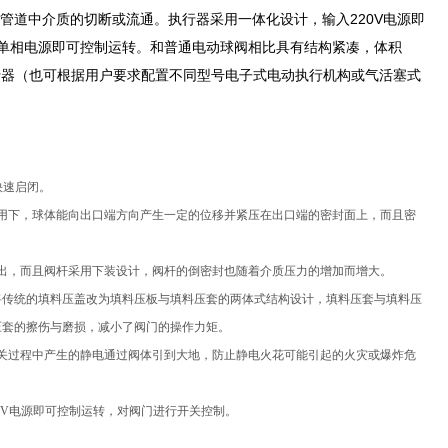
管道中介质的切断或流通。执行器采用一体化设计，输入220V电源即
）及单相电源即可控制运转。和普通电动球阀相比具有结构紧凑，体积
行器（也可根据用户要求配置不同型号电子式电动执行机构或气活塞式
快速启闭。
用下，球体能向出口端方向产生一定的位移并紧压在出口端的密封面上，而且密
出，而且阀杆采用下装设计，阀杆的倒密封也随着介质压力的增加而增大。
将传统的填料压盖改为填料压板与填料压套的两体式结构设计，填料压套与填料压
压套的擦伤与磨损，减小了阀门的操作力矩。
关过程中产生的静电通过阀体引到大地，防止静电火花可能引起的火灾或爆炸危
380V电源即可控制运转，对阀门进行开关控制。