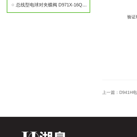
总线型电球对夹蝶阀 D971X-16Q DN100 电动对夹软密封蝶阀
验证
上一篇：
D941