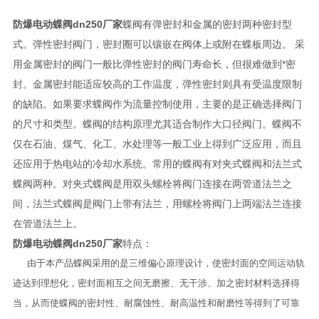
防爆电动蝶阀dn250厂家
蝶阀有弹密封和金属的密封两种密封型
式。弹性密封阀门，密封圈可以镶嵌在阀体上或附在蝶板周边。 采
用金属密封的阀门一般比弹性密封的阀门寿命长，但很难做到*密
封。
金属密封能适应较高的工作温度，弹性密封则具有受温度限制
的缺陷。如果要求蝶阀作为流量控制使用，主要的是正确选择阀门
的尺寸和类型。蝶阀的结构原理尤其适合制作大口径阀门。蝶阀不
仅在石油、煤气、化工、水处理等一般工业上得到广泛应用，而且
还应用于热电站的冷却水系统。常用的蝶阀有对夹式蝶阀和法兰式
蝶阀两种。对夹式蝶阀是用双头螺栓将阀门连接在两管道法兰之
间，法兰式蝶阀是阀门上带有法兰，用螺栓将阀门上两端法兰连接
在管道法兰上。
防爆电动蝶阀dn250厂家
特点：
由于本产品蝶阀采用的是三维偏心原理设计，使密封面的空间运动轨
迹达到理想化，密封面相互之间无磨擦、无干涉、加之密封材料选择得
当，从而使蝶阀的密封性、耐腐蚀性、耐高温性和耐磨性等得到了可靠