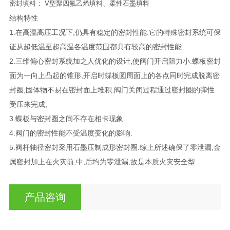
密封填料： V型聚四氟乙烯填料、柔性石墨填料
结构特性
1.在高温高压工况下,仍具有稳定的密封性能.它的特殊密封系统可保
证从超低温至超高温各温度范围都具有较高的密封性能
2.三维偏心密封系统加之人优化的设计,使阀门开启阻力小.蝶板密封
面为一向上凸起的锥形,开启时蝶板圆周面上的各点同时完成脱离密
封圈,固体物不易在密封面上堆积.阀门关闭过程通过密封圈的弹性
受压来完成,
3.蝶板与密封圈之间不存在相卡现象.
4.阀门的密封性能不受温度变化的影响.
5.阀杆轴径密封采用石墨压制成形密封圈.综上所述确保了零泄漏,金
属密封加上在火灾前,中,后均为零泄漏,故是本质火灾安全型
产品咨询