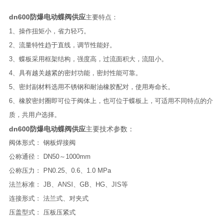
dn600防爆电动蝶阀供应
主要特点：
1、操作扭矩小，省力轻巧。
2、流量特性趋于直线，调节性能好。
3、蝶板采用框架结构，强度高，过流面积大，流阻小。
4、具有越关越紧的密封功能，密封性能可靠。
5、密封副材料选用不锈钢和耐油橡胶配对，使用寿命长。
6、橡胶密封圈即可位于阀体上，也可位于蝶板上，可适用不同特点的介
质，共用户选择。
dn600防爆电动蝶阀供应
主要技术参数：
阀体形式： 钢板焊接阀
公称通径： DN50～1000mm
公称压力： PN0.25、0.6、1.0 MPa
法兰标准： JB、ANSI、GB、HG、JIS等
连接形式： 法兰式、对夹式
压盖型式： 压板压紧式