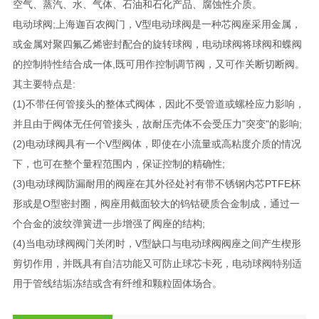
空气、蒸汽、水、气体、石油和石化产品、腐蚀性介质。
电动球阀;上海迦百农阀门，V型电动球阀是一种芯阀座采用金属，
或金属对聚四氟乙烯密封配合的旋转球阀，电动球阀将球阀和蝶阀
的控制特性结合成一体,既可用作控制调节阀，又可作关断切断阀。
其主要特点是:
(1)不带任何管接头的整体式阀体，因此不受管道或螺栓应力影响，
并且由于阀体无任何管接头，故耐压壳体不会受压力"突变"的影响;
(2)电动球阀具有一个V型阀体，即使在小流量或高粘度介质的情况
下，也可在整个量程范围内，保证控制的精确性;
(3)电动球阀防漏耐用的阀座在其外径处衬有带不锈钢内芯PTFE杯
形或是O型密封圈，阀座用截面较大的钨钴硬质合金制成，通过一
个合金的波纹弹簧进一步增强了阀座的结构;
(4)当电动球阀阀门关闭时，V型缺口与电动球阀阀座之间产生楔形
剪切作用，并既具有自洁功能又可防止球芯卡死，电动球阀特别适
用于管线结垢冻结或含有纤维和颗粒固体场合。