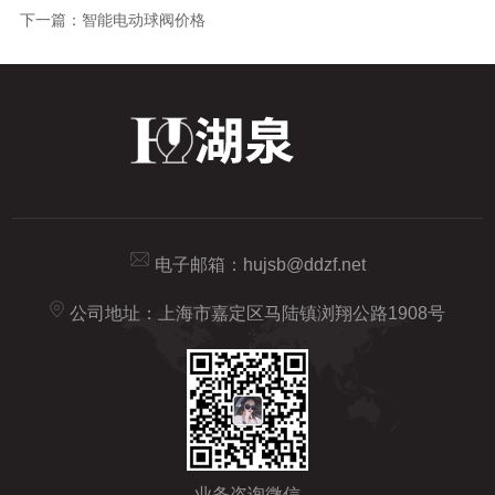
下一篇：
智能电动球阀价格
电子邮箱：
hujsb@ddzf.net
公司地址：上海市嘉定区马陆镇浏翔公路1908号
业务咨询微信