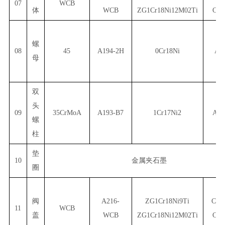
07
WCB
体
WCB
ZG1Cr18Ni12M02Ti
CF3
螺
08
45
A194-2H
0Cr18Ni
A1
母
双
头
09
35CrMoA
A193-B7
1Cr17Ni2
A19
螺
柱
垫
10
金属夹石墨
圈
阀
A216-
ZG1Cr18Ni9Ti
CF8
11
WCB
盖
WCB
ZG1Cr18Ni12M02Ti
CF3