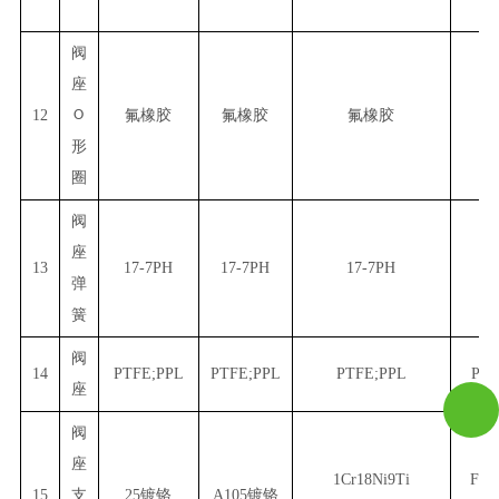
阀
座
12
O
氟橡胶
氟橡胶
氟橡胶
氟
形
圈
阀
座
13
17-7PH
17-7PH
17-7PH
17
弹
簧
阀
14
PTFE;PPL
PTFE;PPL
PTFE;PPL
PTF
座
阀
座
1Cr18Ni9Ti
F30
15
支
25
镀铬
A105
镀铬