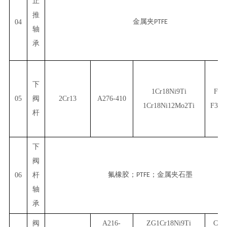
止
推
金属夹
04
PTFE
轴
承
下
1Cr18Ni9Ti
F30
05
阀
2Cr13
A276-410
1Cr18Ni12Mo2Ti
F304
杆
下
阀
氟橡胶；
；金属夹石墨
06
杆
PTFE
轴
承
阀
A216-
ZG1Cr18Ni9Ti
CF8