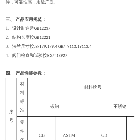
异，可靠性高，用途广泛。
三、
产品
应用规范：
1
、设计制造造
GB12237
2
、结构长度按
GB12221
3
、法兰尺寸按
JB/T79.179.4 GB/T9113.19113.4
4
、阀门检查和试验按
BG/T13927
四、
产品
性能参数：
材
材料牌号
料
标
碳钢
不锈钢
准
序
号
零
件
GB
ASTM
GB
A
名