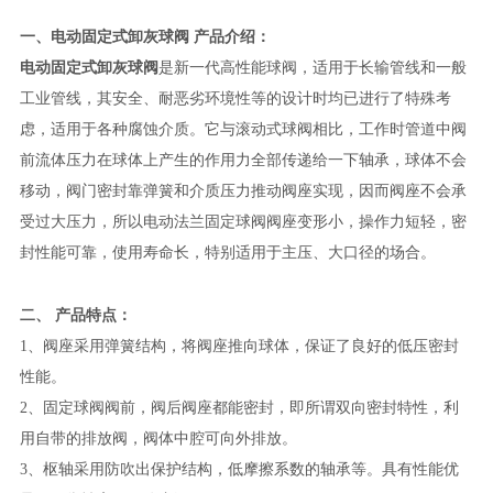
一、
电动固定式卸灰球阀
产品介绍：
电动固定式卸灰球阀
是新一代高性能球阀，适用于长输管线和一般
工业管线，其安全、耐恶劣环境性等的设计时均已进行了特殊考
虑，适用于各种腐蚀介质。它与滚动式球阀相比，工作时管道中阀
前流体压力在球体上产生的作用力全部传递给一下轴承，球体不会
移动，阀门密封靠弹簧和介质压力推动阀座实现，因而阀座不会承
受过大压力，所以电动法兰固定球阀阀座变形小，操作力短轻，密
封性能可靠，使用寿命长，特别适用于主压、大口径的场合。
二、
产品特点：
1
、阀座采用弹簧结构，将阀座推向球体，保证了良好的低压密封
性能。
2
、固定球阀阀前，阀后阀座都能密封，即所谓双向密封特性，利
用自带的排放阀，阀体中腔可向外排放。
3
、枢轴采用防吹出保护结构，低摩擦系数的轴承等。具有性能优