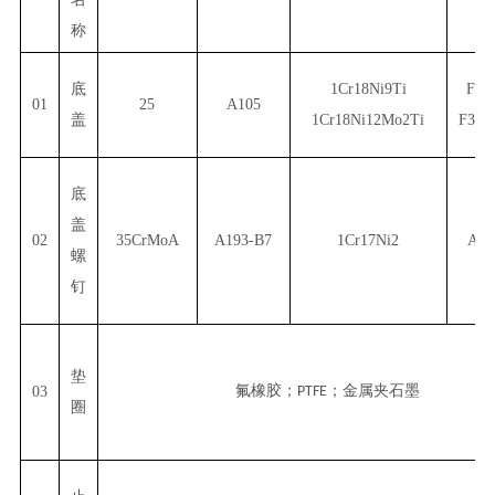
称
底
1Cr18Ni9Ti
F30
01
25
A105
盖
1Cr18Ni12Mo2Ti
F304
底
盖
02
35CrMoA
A193-B7
1Cr17Ni2
A19
螺
钉
垫
氟橡胶；
；金属夹石墨
03
PTFE
圈