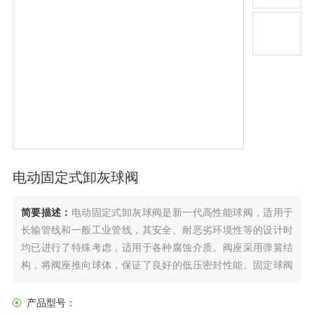
电动固定式卸灰球阀
简要描述：
电动固定式卸灰球阀是新一代高性能球阀，适用于
长输管线和一般工业管线，其安全、耐恶劣环境性等的设计时
均已进行了特殊考虑，适用于各种腐蚀介质。阀座采用弹簧结
构，将阀座推向球体，保证了良好的低压密封性能。固定球阀
阀前，阀后阀座都能密封，即所谓双向密封特性，利用自带的
排放阀，阀体中腔可向外排放。枢轴采用防吹出保护结构，低
产品型号：