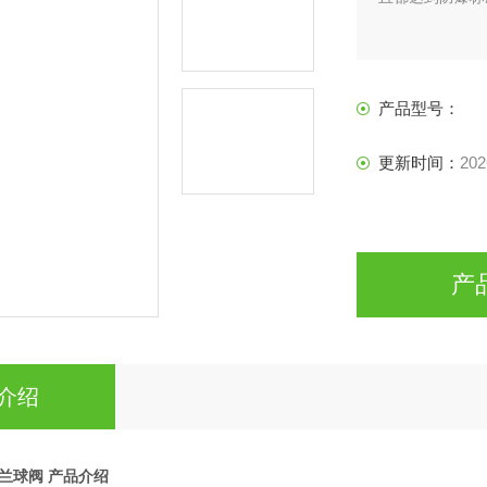
产品型号：
更新时间：
202
产
介绍
兰球阀
产品介绍