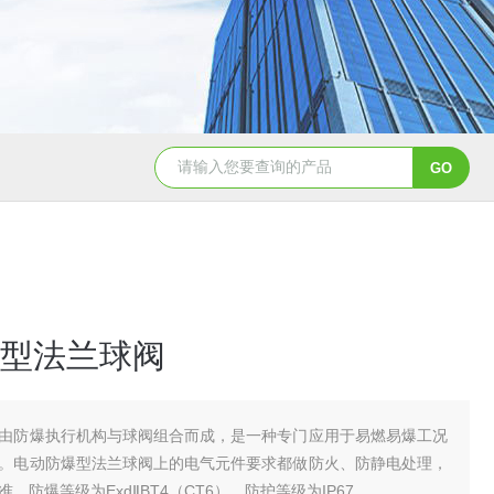
造纸行业电动刀闸阀选型
dn200湖泉电动截止阀
一体
型法兰球阀
由防爆执行机构与球阀组合而成，是一种专门应用于易燃易爆工况
。电动防爆型法兰球阀上的电气元件要求都做防火、防静电处理，
，防爆等级为ExdⅡBT4（CT6）、防护等级为IP67。