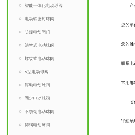
智能一体化电动球阀
产
电动软密封球阀
您的单
防爆电动阀门
您的姓
法兰式电动球阀
螺纹式电动球阀
联系电
V型电动球阀
常用邮
浮动电动球阀
固定电动球阀
省
不锈钢电动球阀
详细地
铸钢电动球阀