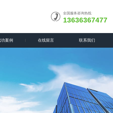
全国服务咨询热线:
13636367477
成功案例
在线留言
联系我们