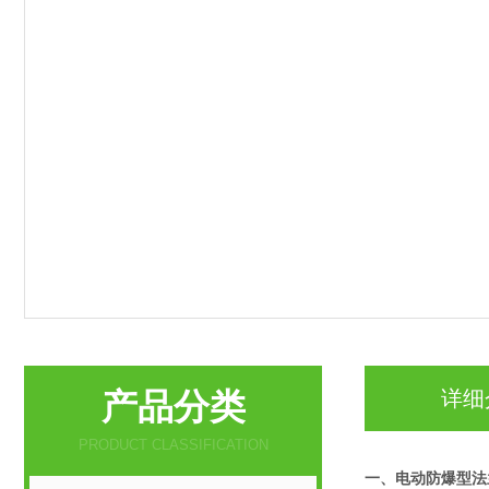
产品分类
详细
PRODUCT CLASSIFICATION
一、
电动防爆型法