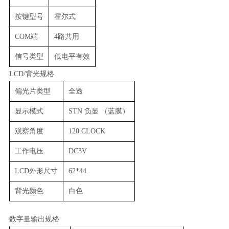
按键型号
霍尔式
COM端
4路共用
信号类型
低电平有效
LCD/背光规格
偏光片类型
全透
显示模式
STN 负显 （蓝膜）
观察角度
120 CLOCK
工作电压
DC3V
LCD外形尺寸
62*44
背光颜色
白色
数字量输出规格