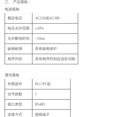
三、
产品规格：
电源规格
额定电压
AC220或AC380
电压允许范围
±10%
允许断电时间
<10ms
缺相检测
具有缺相保护
相序判别
具有相序判别自适应功能
通讯规格
外围器件
PLC/PC机
信号路数
1
接口类型
RS485
连接方式
接线端子