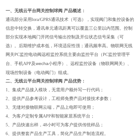
一、
无线云平台
网关控制球阀
产品
概述：
通讯部分采用
lora/GPRS通讯技术（可选），实现阀门和集控设备的
信息中转交换，通讯单元通讯距离可以覆盖三公里以内范围。控制
部分实现本地阀门开闭信号输出控制及开位状态信号采集（可
选）。后期维护成本低，环境适应性强；通讯频率高。物联网无线
网关PC监控电动阀远程监控系统主要由监控平台（PC监控管理平
wecha
小程序）、远程监控设备（物联网网关）、
台、手机APP及
现场控制设备（电动阀门）组成。
二、
无线云平台
网关控制球阀
产品
优势：
1
、
集成产品接入模块，无需用户额外写一行代码；
2
、
提供产品参考设计，工程师免费产品对接技术参数
；
3
、
无缝对接物联网云端，产品上电即可使用；
4
、
为客户定制专属
APP和智能家居系统平台；
5
、
产品快速出样，
48小时可为客户提供传统样品；
6
、
提供整套产品生产工具，简化产品生产制造流程。