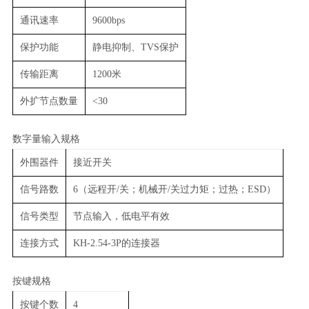
通讯速率
9600bps
保护功能
静电抑制、TVS保护
传输距离
1200米
外扩节点数量
<30
数字量输入规格
外围器件
接近开关
信号路数
6（远程开/关；机械开/关过力矩；过热；ESD）
信号类型
节点输入，低电平有效
连接方式
KH-2.54-3P的连接器
按键规格
按键个数
4